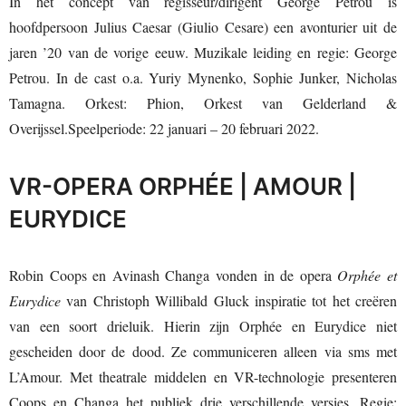
In het concept van regisseur/dirigent George Petrou is
hoofdpersoon Julius Caesar (Giulio Cesare) een avonturier uit de
jaren ’20 van de vorige eeuw. Muzikale leiding en regie: George
Petrou. In de cast o.a. Yuriy Mynenko, Sophie Junker, Nicholas
Tamagna. Orkest: Phion, Orkest van Gelderland &
Overijssel.Speelperiode: 22 januari – 20 februari 2022.
VR-OPERA ORPHÉE | AMOUR |
EURYDICE
Robin Coops en Avinash Changa vonden in de opera
Orphée et
Eurydice
van Christoph Willibald Gluck inspiratie tot het creëren
van een soort drieluik. Hierin zijn Orphée en Eurydice niet
gescheiden door de dood. Ze communiceren alleen via sms met
L’Amour. Met theatrale middelen en VR-technologie presenteren
Coops en Changa het publiek drie verschillende versies. Regie: