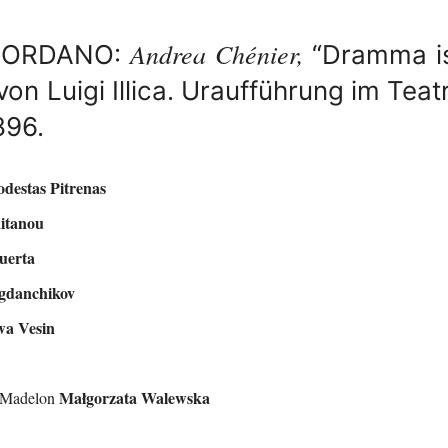
Andrea Chénier,
IORDANO:
“Dramma ist
von Luigi Illica. Uraufführung im Teat
896.
destas Pitrenas
itanou
uerta
gdanchikov
a Vesin
Małgorzata Walewska
/ Madelon