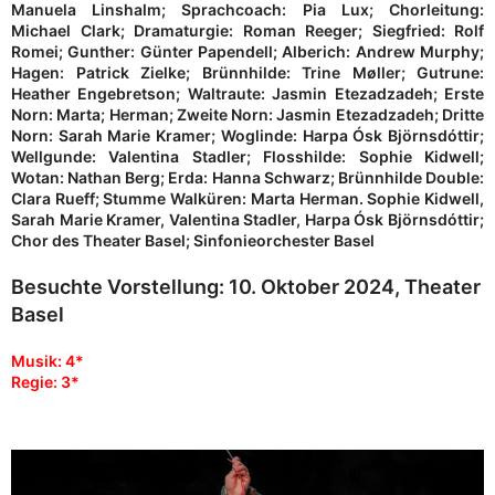
Manuela Linshalm; Sprachcoach: Pia Lux; Chorleitung:
Michael Clark; Dramaturgie: Roman Reeger; Siegfried: Rolf
Romei; Gunther: Günter Papendell; Alberich: Andrew Murphy;
Hagen: Patrick Zielke; Brünnhilde: Trine Møller; Gutrune:
Heather Engebretson; Waltraute: Jasmin Etezadzadeh; Erste
Norn: Marta; Herman; Zweite Norn: Jasmin Etezadzadeh; Dritte
Norn: Sarah Marie Kramer; Woglinde: Harpa Ósk Björnsdóttir;
Wellgunde: Valentina Stadler; Flosshilde: Sophie Kidwell;
Wotan: Nathan Berg; Erda: Hanna Schwarz; Brünnhilde Double:
Clara Rueff; Stumme Walküren: Marta Herman. Sophie Kidwell,
Sarah Marie Kramer, Valentina Stadler, Harpa Ósk Björnsdóttir;
Chor des Theater Basel; Sinfonieorchester Basel
Besuchte Vorstellung: 10. Oktober 2024, Theater
Basel
Musik: 4*
Regie: 3*