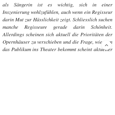
als Sängerin ist es wichtig, sich in einer
Inszenierung wohlzufühlen, auch wenn ein Regisseur
darin Mut zur Hässlichkeit zeigt. Schliesslich suchen
manche Regisseure gerade darin Schönheit.
Allerdings scheinen sich aktuell die Prioritäten der
Opernhäuser zu verschieben und die Frage, wie man
das Publikum ins Theater bekommt scheint aktueller
denn je. Ich bin gespannt, wie die Reaktionen der
Intendanten auf die derzeitige Situation nach der
Corona-Krise und der beginnenden Energiekrise
ausfallen werden. Denken Sie nur an den Spielzeit-
Beginn an der Wiener Staatsoper. Dort wurde nach
der Absage der vorgesehenen Sänger und eher
schleppendem Vorverkauf die geplante
Wiederaufnahme von
abgesagt und
La Juive