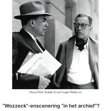
Oscar Fritz Schuh (l) en Caspar Neher (r)
“Wozzeck”-enscenering “in het archief”?