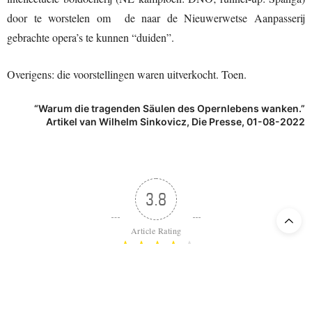
door te worstelen om de naar de Nieuwerwetse Aanpasserij
gebrachte opera’s te kunnen “duiden”.
Overigens: die voorstellingen waren uitverkocht. Toen.
“Warum die tragenden Säulen des Opernlebens wanken.”
Artikel van Wilhelm Sinkovicz, Die Presse, 01-08-2022
3.8
Article Rating
TAGS:
BARRIE KOSKY
,
CASPAR NEHER
,
OSCAR FRITZ SCHUH NIKOLAUS
BACHNER
,
OTTO SCHENK
,
RECENSIE 2022
,
SERGE DORNY