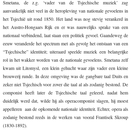
Smetana, de z.g. ‘vader van de Tsjechische muziek’ zag
aanvankelijk niet veel in de heropleving van nationale gevoelens in
het Tsjechië uit rond 1850. Het land was nog stevig verankerd in
het Austro-Hongaars Rijk en er was nauwelijks sprake van een
nationaal verbindend, laat staan een politiek gevoel. Gaandeweg de
eeuw veranderde het spectrum met als gevolg het ontstaan van een
“Tsjechische” identiteit; uiteraard speelde muziek een belangrijke
rol in het wakker worden van de nationale gevoelens. Smetana zelf
kwam uit Litomysl, een klein gehucht waar zijn vader een kleine
brouwerij runde. In deze omgeving was de gangbare taal Duits en
zeker niet Tsjechisch voor zover die taal al als zodanig bestond. De
componist heeft later de Tsjechische taal geleerd, nadat hem
duidelijk werd dat, wilde hij als operacomponist slagen, hij moest
appelleren aan de opkomende nationale identiteit. Echter, opera als
zodanig bestond reeds in de werken van vooral Frantisek Skroup
(1830-1892).