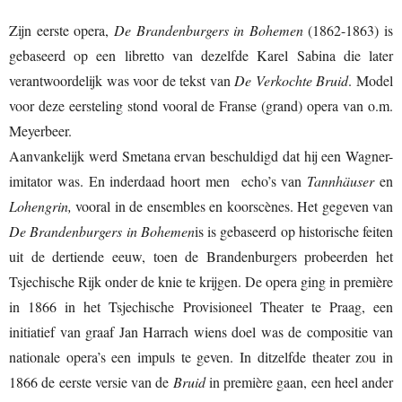
Zijn eerste opera,
De Brandenburgers in Bohemen
(1862-1863) is
gebaseerd op een libretto van dezelfde Karel Sabina die later
verantwoordelijk was voor de tekst van
De Verkochte Bruid
. Model
voor deze eersteling stond vooral de Franse (grand) opera van o.m.
Meyerbeer.
Aanvankelijk werd Smetana ervan beschuldigd dat hij een Wagner-
imitator was. En inderdaad hoort men echo’s van
Tannhäuser
en
Lohengrin,
vooral in de ensembles en koorscènes. Het gegeven van
De Brandenburgers in Bohemen
is is gebaseerd op historische feiten
uit de dertiende eeuw, toen de Brandenburgers probeerden het
Tsjechische Rijk onder de knie te krijgen. De opera ging in première
in 1866 in het Tsjechische Provisioneel Theater te Praag, een
initiatief van graaf Jan Harrach wiens doel was de compositie van
nationale opera’s een impuls te geven. In ditzelfde theater zou in
1866 de eerste versie van de
Bruid
in première gaan, een heel ander