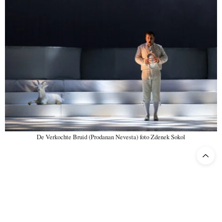
De Verkochte Bruid (Prodanan Nevesta) foto Zdenek Sokol
In dit opzicht kan men rustig
Bruid
een overgangsstuk noemen: de
stap tussen de invloed van vooral de Franse en Duitse opera in
De
Brandenburgers
en de wereld van de heroïsche werken die
Smetana componeerde na
Bruid
,
Dalibor
en
Libuse
, opera’s die