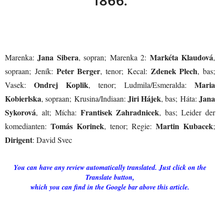
1866.
Jana Sibera
Markéta Klaudová
Marenka:
, sopran; Marenka 2:
,
Peter Berger
Zdenek Plech
sopraan; Jeník:
, tenor; Kecal:
, bas;
Ondrej Koplik
Maria
Vasek:
, tenor; Ludmila/Esmeralda:
Kobierlska
Jiri Hájek
Jana
, sopraan; Krusina/Indiaan:
, bas; Háta:
Sykorová
Frantisek Zahradnicek
, alt; Mícha:
, bas; Leider der
Tomás Korinek
Martin Kubacek
komedianten:
, tenor; Regie:
;
Dirigent
: David Svec
You can have any review automatically translated. Just click on the
Translate button,
which you can find in the Google bar above this article.