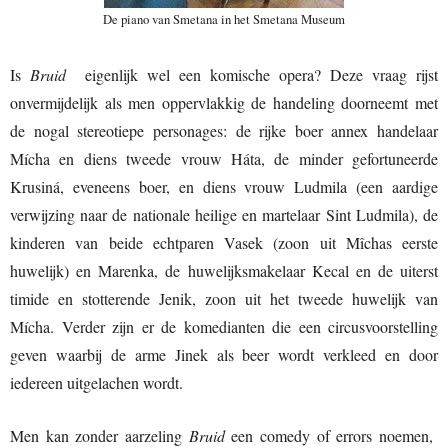
De piano van Smetana in het Smetana Museum
Is
Bruid
eigenlijk wel een komische opera? Deze vraag rijst
onvermijdelijk als men oppervlakkig de handeling doorneemt met
de nogal stereotiepe personages: de rijke boer annex handelaar
Mícha en diens tweede vrouw Háta, de minder gefortuneerde
Krusiná, eveneens boer, en diens vrouw Ludmila (een aardige
verwijzing naar de nationale heilige en martelaar Sint Ludmila), de
kinderen van beide echtparen Vasek (zoon uit Mîchas eerste
huwelijk) en Marenka, de huwelijksmakelaar Kecal en de uiterst
timide en stotterende Jenik, zoon uit het tweede huwelijk van
Mícha. Verder zijn er de komedianten die een circusvoorstelling
geven waarbij de arme Jinek als beer wordt verkleed en door
iedereen uitgelachen wordt.
Men kan zonder aarzeling
Bruid
een comedy of errors noemen,