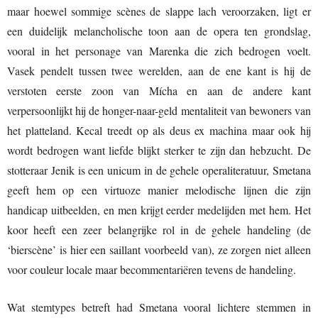
maar hoewel sommige scènes de slappe lach veroorzaken, ligt er
een duidelijk melancholische toon aan de opera ten grondslag,
vooral in het personage van Marenka die zich bedrogen voelt.
Vasek pendelt tussen twee werelden, aan de ene kant is hij de
verstoten eerste zoon van Mícha en aan de andere kant
verpersoonlijkt hij de honger-naar-geld mentaliteit van bewoners van
het platteland. Kecal treedt op als deus ex machina maar ook hij
wordt bedrogen want liefde blijkt sterker te zijn dan hebzucht. De
stotteraar Jenik is een unicum in de gehele operaliteratuur, Smetana
geeft hem op een virtuoze manier melodische lijnen die zijn
handicap uitbeelden, en men krijgt eerder medelijden met hem. Het
koor heeft een zeer belangrijke rol in de gehele handeling (de
‘bierscène’ is hier een saillant voorbeeld van), ze zorgen niet alleen
voor couleur locale maar becommentariëren tevens de handeling.
Wat stemtypes betreft had Smetana vooral lichtere stemmen in