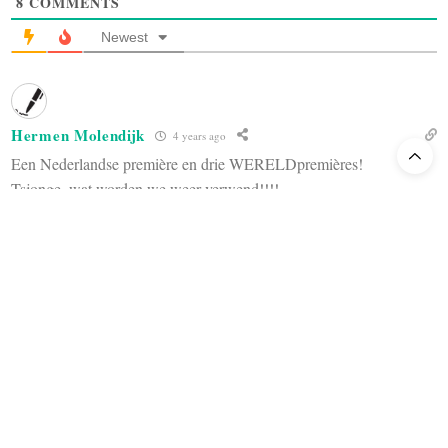
8
COMMENTS
Newest
Hermen Molendijk
4 years ago
Een Nederlandse première en drie WERELDpremières!
Tsjonge, wat worden we weer verwend!!!!
Reply
1
Pieter K. de Haan
4 years ago
Ik moet een correctie aanbrengen op mijn eerdere commentaar. De
genoemde werken worden uitgevoerd binnen het kader van het
Opera Forward Festival. DNO brengt in februari in elk geval 3
concertante uitvoeringen van Salome, die in de plaats komen van
de oorspronkelijk geplande geënsceneerde serie..