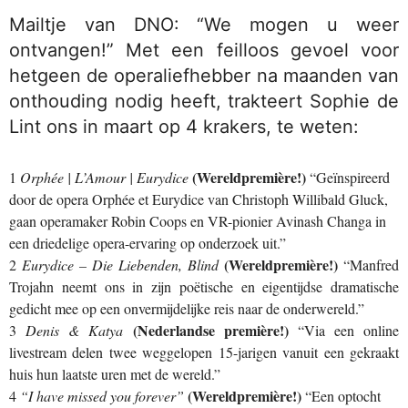
Mailtje van DNO: “We mogen u weer
ontvangen!” Met een feilloos gevoel voor
hetgeen de operaliefhebber na maanden van
onthouding nodig heeft, trakteert Sophie de
Lint ons in maart op 4 krakers, te weten:
(Wereldpremière!)
1
Orphée | L’Amour | Eurydice
“Geïnspireerd
door de opera Orphée et Eurydice van Christoph Willibald Gluck,
gaan operamaker Robin Coops en VR-pionier Avinash Changa in
een driedelige opera-ervaring op onderzoek uit.”
(Wereldpremière!)
2
Eurydice – Die Liebenden, Blind
“Manfred
Trojahn neemt ons in zijn poëtische en eigentijdse dramatische
gedicht mee op een onvermijdelijke reis naar de onderwereld.”
(Nederlandse première!)
3
Denis & Katya
“Via een online
livestream delen twee weggelopen 15-jarigen vanuit een gekraakt
huis hun laatste uren met de wereld.”
(Wereldpremière!)
4
“I have missed you forever”
“Een optocht