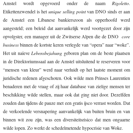
Amstel wordt opgevoerd onder de naam
Rigoletto
.
Etikettenzwendel is het
unique selling point
van DNO sinds er aan
de Amstel een Libanese bankierszoon als opperhoofd werd
aangesteld; een beleid dat aanvankelijk werd voortgezet door zijn
opvolgster, een manager uit de Zwitserse Alpen die de DNO
core
business
binnen de kortste keren verlegde van “opera” naar “woke”.
Het uit naïeve
Lebensbejahung
geboren plan om de beste plaatsen
in de Direktoriumssaal aan de Amstel uitsluitend te reserveren voor
“mensen van kleur” werd naar verluidt op het laatste moment om
juridische redenen afgeschoten. Ook wilde men Prinses Laurentien
benaderen met de vraag of zij haar database van zielige mensen ter
beschikking wilde stellen, maar ook dat ging niet door. Dezelfden
zouden dan tijdens de pauze met een gratis ijsco verrast worden. Dat
de verkoelende versnapering aanvankelijk van buiten bruin en van
binnen wit zou zijn, was een diversiteitsrisico dat men ongaarne
wilde lopen. Zo werkt de schedelmetende hypocrisie van Woke.