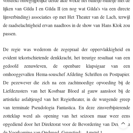
volstrekt onbegrijpelijke derde akte wekte het balletje-balletje met de
lijken van Gilda I en Gilda II (en nog wat Gilda’s via een directe
lijnverbinding) associaties op met Het Theater van de Lach, terwijl
de raadselachtigheid ervan naadloos in de show van Hans Klok zou
passen.
De regie was wederom de zegepraal der oppervlakkigheid en
evident tekortschietende denkkracht, het treurige resultaat van een
gedoofd zenuwleven, de openbare klapsigaar van een
omhooggevallen Hema-souschef Afdeling Schriften en Postpapier.
De pezewever die zich na een zachtmoedige opvoeding bij de
Liefdezusters van het Kostbaar Bloed al gauw aansloot bij de
artistieke asfaltjeugd van het Regietheater, in de wurgende greep
van terminale Pseudologia Fantastica. En deze zinsverbijsterende
zotteklap werd als opening van het seizoen maar weer eens
opgediend door het Direktorat voor de Bevordering van Deugd en
de Voorkoming van Ondeugd. Gevestigd: Amstel 1.