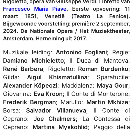
Rigoletto, opera van Giuseppe Verdi.
Libretto van
Francesco Maria Piave
. Eerste opvoering: 11
maart 1851, Venetië (Teatro La Fenice).
Bijgewoonde voorstelling: première 2 september,
2024. De Nationale Opera / Het Muziektheater,
Amsterdam. Herneming uit 2017.
Muzikale leiding:
Antonino Fogliani
; Regie:
Damiano Michieletto
; Il Duca di Mantova:
René Barbera
; Rigoletto:
Roman Burdenko
;
Gilda:
Aigul Khismatullina
; Sparafucile:
Alexander Köpeczi
; Maddalena:
Maya Gour
;
Giovanna:
Eva Kroon
; Il Conte di Monterone:
Frederik Bergman
; Marullo:
Martin Mkhize
;
Borsa:
Salvador Villanueva
; Il Conte di
Ceprano:
Joe Chalmers
; La Contessa di
Ceprano:
Martina Myskohlid
; Paggio della