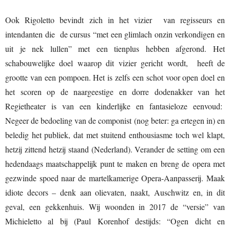
Ook Rigoletto bevindt zich in het vizier van regisseurs en
intendanten die de cursus “met een glimlach onzin verkondigen en
uit je nek lullen” met een tienplus hebben afgerond. Het
schabouwelijke doel waarop dit vizier gericht wordt, heeft de
grootte van een pompoen. Het is zelfs een schot voor open doel en
het scoren op de naargeestige en dorre dodenakker van het
Regietheater is van een kinderlijke en fantasieloze eenvoud:
Negeer de bedoeling van de componist (nog beter: ga ertegen in) en
beledig het publiek, dat met stuitend enthousiasme toch wel klapt,
hetzij zittend hetzij staand (Nederland). Verander de setting om een
hedendaags maatschappelijk punt te maken en breng de opera met
gezwinde spoed naar de martelkamerige Opera-Aanpasserij. Maak
idiote decors – denk aan olievaten, naakt, Auschwitz en, in dit
geval, een gekkenhuis. Wij woonden in 2017 de “versie” van
Michieletto al bij (Paul Korenhof destijds: “Ogen dicht en