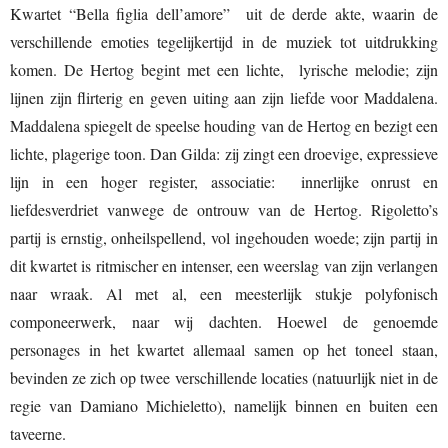
Kwartet “Bella figlia dell’amore” uit de derde akte, waarin de
verschillende emoties tegelijkertijd in de muziek tot uitdrukking
komen. De Hertog begint met een lichte, lyrische melodie; zijn
lijnen zijn flirterig en geven uiting aan zijn liefde voor Maddalena.
Maddalena spiegelt de speelse houding van de Hertog en bezigt een
lichte, plagerige toon. Dan Gilda: zij zingt een droevige, expressieve
lijn in een hoger register, associatie: innerlijke onrust en
liefdesverdriet vanwege de ontrouw van de Hertog. Rigoletto’s
partij is ernstig, onheilspellend, vol ingehouden woede; zijn partij in
dit kwartet is ritmischer en intenser, een weerslag van zijn verlangen
naar wraak. Al met al, een meesterlijk stukje polyfonisch
componeerwerk, naar wij dachten. Hoewel de genoemde
personages in het kwartet allemaal samen op het toneel staan,
bevinden ze zich op twee verschillende locaties (natuurlijk niet in de
regie van Damiano Michieletto), namelijk binnen en buiten een
taveerne.