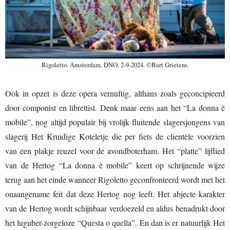
Rigoletto. Amsterdam, DNO, 2-9-2024. ©Bart Grietens.
Ook in opzet is deze opera vernuftig, althans zoals geconcipieerd
door componist en librettist. Denk maar eens aan het “La donna è
mobile”, nog altijd populair bij vrolijk fluitende slagersjongens van
slagerij Het Kruidige Koteletje die per fiets de clientèle voorzien
van een plakje reuzel voor de avondboterham. Het “platte” lijflied
van de Hertog “La donna è mobile” keert op schrijnende wijze
terug aan het einde wanneer Rigoletto geconfronteerd wordt met het
onaangename feit dat deze Hertog nog leeft. Het abjecte karakter
van de Hertog wordt schijnbaar verdoezeld en aldus benadrukt door
het luguber-zorgeloze “Questa o quella”. En dan is er natuurlijk Het