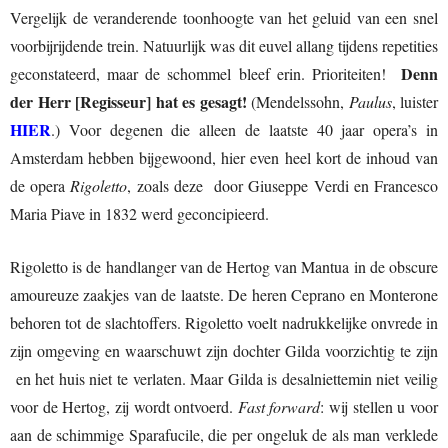
Vergelijk de veranderende toonhoogte van het geluid van een snel
voorbijrijdende trein. Natuurlijk was dit euvel allang tijdens repetities
Denn
geconstateerd, maar de schommel bleef erin. Prioriteiten!
der Herr [Regisseur] hat es gesagt!
(Mendelssohn,
Paulus
, luister
HIER
.) Voor degenen die alleen de laatste 40 jaar opera’s in
Amsterdam hebben bijgewoond, hier even heel kort de inhoud van
de opera
Rigoletto
, zoals deze door Giuseppe Verdi en Francesco
Maria Piave in 1832 werd geconcipieerd.
Rigoletto is de handlanger van de Hertog van Mantua in de obscure
amoureuze zaakjes van de laatste. De heren Ceprano en Monterone
behoren tot de slachtoffers. Rigoletto voelt nadrukkelijke onvrede in
zijn omgeving en waarschuwt zijn dochter Gilda voorzichtig te zijn
en het huis niet te verlaten. Maar Gilda is desalniettemin niet veilig
voor de Hertog, zij wordt ontvoerd.
Fast forward
: wij stellen u voor
aan de schimmige Sparafucile, die per ongeluk de als man verklede