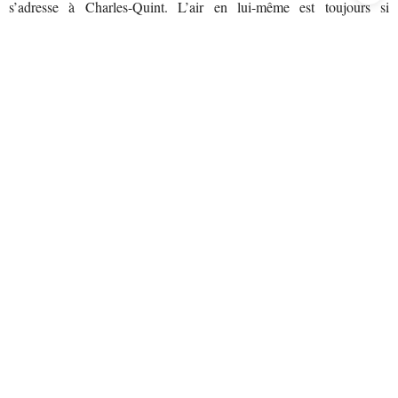
s’adresse à Charles-Quint. L’air en lui-même est toujours si
émouvant, mais l’autre soir, à La Scala, nous avons connu un de ces
moments de grâce, de plénitude, qui justifient nos présences
perpétuées à l’opéra. Elisabetta, c’était
Anna Netrebko.
Quelle
intériorisation de son personnage, quelle évidence dans son chant:
oui, c’est ainsi que cela doit être. Et les mille huit cents spectateurs
oublient tout, subjugués, fascinés, émus. Dans un temps suspendu.
Lui succèdent les cris du bonheur éprouvé, que Riccardo Chailly, le
chef, laisse longuement s’exprimer. Oui, quel moment rare que cette
communion entre des mots, des notes, le talent d’une interprète et
une écoute ravie.