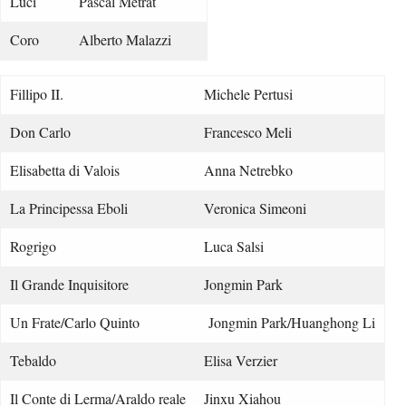
Luci
Pascal Metrat
Coro
Alberto Malazzi
Fillipo II.
Michele Pertusi
Don Carlo
Francesco Meli
Elisabetta di Valois
Anna Netrebko
La Principessa Eboli
Veronica Simeoni
Rogrigo
Luca Salsi
Il Grande Inquisitore
Jongmin Park
Un Frate/Carlo Quinto
Jongmin Park/Huanghong Li
Tebaldo
Elisa Verzier
Il Conte di Lerma/Araldo reale
Jinxu Xiahou