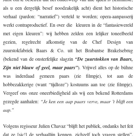
als u een dergelijk besef noodzakelijk acht) dient het historische
verhaal (pardon: “narratief”) verteld te worden; opera-aanpasserij
werkt contraproductief. En over die kleuren in de “fantasiewereld
met eigen kleuren”: wij hebben zelden een lelijker toneelbeeld
gezien, regelrecht afkomstig van de Chef Design van
zuurstokfabriek Baars & Co. uit het Brabantse Brakelsebrug
(bekend van de onsterfelijke slagzin
“De zuurstokken van Baars,
Zijn niet blauw of geel, maar paars”
). Vrijwel alles op de bühne
was inderdaad gemeen paars (zie filmpje), tot aan de
hobbezakkerige (want “tijdloze”) kostuums aan toe (zie filmpje).
Vergeef ons onze oneerbiedigheid als wij een bekend Rotterdams
gezegde aanhalen:
“Je ken een aap paars verve, maar ’t blijft een
aap.”
Volgens regisseur Julien Chavaz “blijft het publiek, ondanks het feit
dat ze [sic!] de verhaallijn kennen, zichzelf toch vragen stellen”.