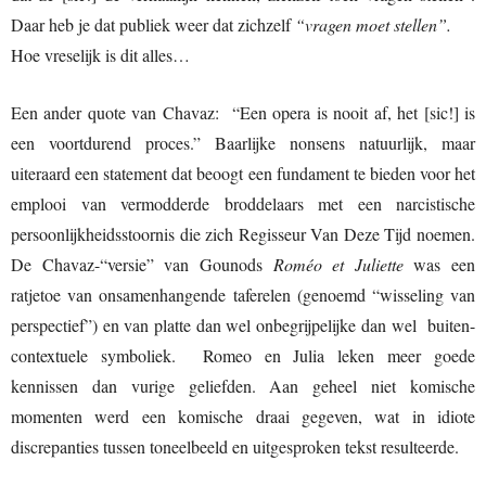
Daar heb je dat publiek weer dat zichzelf
“vragen moet stellen”.
Hoe vreselijk is dit alles…
Een ander quote van Chavaz: “Een opera is nooit af, het [sic!] is
een voortdurend proces.” Baarlijke nonsens natuurlijk, maar
uiteraard een statement dat beoogt een fundament te bieden voor het
emplooi van vermodderde broddelaars met een narcistische
persoonlijkheidsstoornis die zich Regisseur Van Deze Tijd noemen.
De Chavaz-“versie” van Gounods
Roméo et Juliette
was een
ratjetoe van onsamenhangende taferelen (genoemd “wisseling van
perspectief”) en van platte dan wel onbegrijpelijke dan wel buiten-
contextuele symboliek. Romeo en Julia leken meer goede
kennissen dan vurige geliefden. Aan geheel niet komische
momenten werd een komische draai gegeven, wat in idiote
discrepanties tussen toneelbeeld en uitgesproken tekst resulteerde.