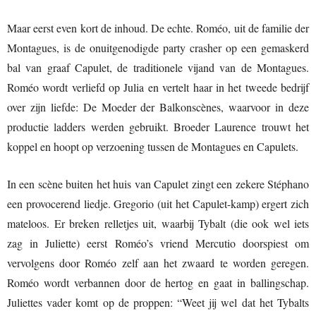
Maar eerst even kort de inhoud. De echte. Roméo, uit de familie der
Montagues, is de onuitgenodigde party crasher op een gemaskerd
bal van graaf Capulet, de traditionele vijand van de Montagues.
Roméo wordt verliefd op Julia en vertelt haar in het tweede bedrijf
over zijn liefde: De Moeder der Balkonscènes, waarvoor in deze
productie ladders werden gebruikt. Broeder Laurence trouwt het
koppel en hoopt op verzoening tussen de Montagues en Capulets.
In een scène buiten het huis van Capulet zingt een zekere Stéphano
een provocerend liedje. Gregorio (uit het Capulet-kamp) ergert zich
mateloos. Er breken relletjes uit, waarbij Tybalt (die ook wel iets
zag in Juliette) eerst Roméo’s vriend Mercutio doorspiest om
vervolgens door Roméo zelf aan het zwaard te worden geregen.
Roméo wordt verbannen door de hertog en gaat in ballingschap.
Juliettes vader komt op de proppen: “Weet jij wel dat het Tybalts