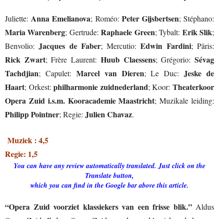
Anna Emelianova
Peter Gijsbertsen
Juliette:
; Roméo:
; Stéphano:
Maria Warenberg
Raphaele Green
Erik Slik
; Gertrude:
; Tybalt:
;
Jacques de Faber
Edwin Fardini
Benvolio:
; Mercutio:
; Pâris:
Rick Zwart
Huub Claessens
Sévag
; Frère Laurent:
; Grégorio:
Tachdjian
Marcel van Dieren
Jeske de
; Capulet:
; Le Duc:
Haart
philharmonie zuidnederland
Theaterkoor
; Orkest:
; Koor:
Opera Zuid i.s.m. Kooracademie Maastricht
; Muzikale leiding:
Philipp Pointner
Julien Chavaz
; Regie:
.
Muziek : 4,5
Regie: 1,5
You can have any review automatically translated. Just click on the
Translate button,
which you can find in the Google bar above this article.
“Opera Zuid voorziet klassiekers van een frisse blik.”
Aldus