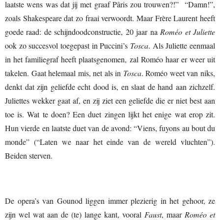
laatste wens was dat jij met graaf Pâris zou trouwen?!” “Damn!”,
zoals Shakespeare dat zo fraai verwoordt. Maar Frère Laurent heeft
goede raad: de schijndoodconstructie, 20 jaar na
Roméo et Juliette
ook zo succesvol toegepast in Puccini’s
Tosca
. Als Juliette eenmaal
in het familiegraf heeft plaatsgenomen, zal Roméo haar er weer uit
takelen. Gaat helemaal mis, net als in
Tosca
. Roméo weet van niks,
denkt dat zijn geliefde echt dood is, en slaat de hand aan zichzelf.
Juliettes wekker gaat af, en zij ziet een geliefde die er niet best aan
toe is. Wat te doen? Een duet zingen lijkt het enige wat erop zit.
Hun vierde en laatste duet van de avond: “Viens, fuyons au bout du
monde” (“Laten we naar het einde van de wereld vluchten”).
Beiden sterven.
De opera’s van Gounod liggen immer plezierig in het gehoor, ze
zijn wel wat aan de (te) lange kant, vooral
Faust
, maar
Roméo et