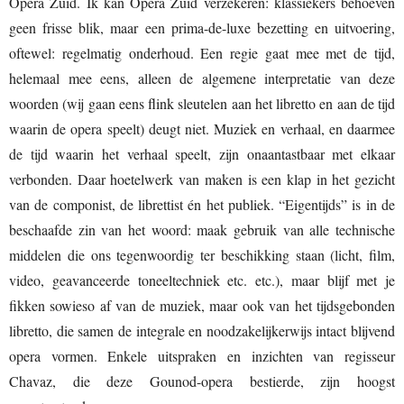
Opera Zuid. Ik kan Opera Zuid verzekeren: klassiekers behoeven
geen frisse blik, maar een prima-de-luxe bezetting en uitvoering,
oftewel: regelmatig onderhoud. Een regie gaat mee met de tijd,
helemaal mee eens, alleen de algemene interpretatie van deze
woorden (wij gaan eens flink sleutelen aan het libretto en aan de tijd
waarin de opera speelt) deugt niet. Muziek en verhaal, en daarmee
de tijd waarin het verhaal speelt, zijn onaantastbaar met elkaar
verbonden. Daar hoetelwerk van maken is een klap in het gezicht
van de componist, de librettist én het publiek. “Eigentijds” is in de
beschaafde zin van het woord: maak gebruik van alle technische
middelen die ons tegenwoordig ter beschikking staan (licht, film,
video, geavanceerde toneeltechniek etc. etc.), maar blijf met je
fikken sowieso af van de muziek, maar ook van het tijdsgebonden
libretto, die samen de integrale en noodzakelijkerwijs intact blijvend
opera vormen. Enkele uitspraken en inzichten van regisseur
Chavaz, die deze Gounod-opera bestierde, zijn hoogst