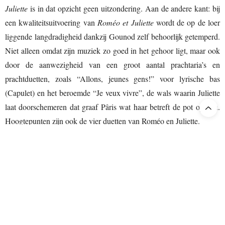
Juliette
is in dat opzicht geen uitzondering. Aan de andere kant: bij
een kwaliteitsuitvoering van
Roméo et Juliette
wordt de op de loer
liggende langdradigheid dankzij Gounod zelf behoorlijk getemperd.
Niet alleen omdat zijn muziek zo goed in het gehoor ligt, maar ook
door de aanwezigheid van een groot aantal prachtaria’s en
prachtduetten, zoals “Allons, jeunes gens!” voor lyrische bas
(Capulet) en het beroemde “Je veux vivre”, de wals waarin Juliette
laat doorschemeren dat graaf Pâris wat haar betreft de pot op kan.
Hoogtepunten zijn ook de vier duetten van Roméo en Juliette.
In Maastricht beleefden wij ondanks de regie een fijne uitvoering
van deze opera, geheel in de traditie dat je bij Opera Zuid in
muzikaal en vocaal opzicht zelden teleurgesteld wordt. De opera,
oorspronkelijk meer dan 4 uur, was dus behoorlijk ingekort.
“We
are living in a time of narrowing concentration spans,”
zegt
dirigent Philipp Pointner terecht. Dat geldt zeker voor Gounod, die,