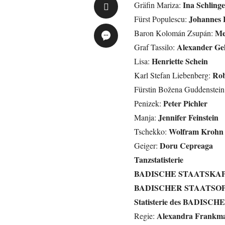
Ina Schlinge
Gräfin Mariza:
Johannes 
Fürst Populescu:
Me
Baron Kolomán Zsupán:
Alexander Gel
Graf Tassilo:
Henriette Schein
Lisa:
Rob
Karl Stefan Liebenberg:
Fürstin Božena Guddenstein
Peter Pichler
Penizek:
Jennifer Feinstein
Manja:
Wolfram Krohn
Tschekko:
Doru Cepreaga
Geiger:
Tanzstatisterie
BADISCHE STAATSKA
BADISCHER STAATS
Statisterie des BADI
Alexandra Frankm
Regie: