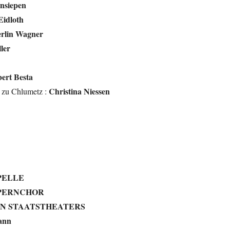
nsiepen
Eidloth
rlin Wagner
ler
ert Besta
Christina Niessen
 zu Chlumetz :
PELLE
OPERNCHOR
SCHEN STAATSTHEATERS
ann