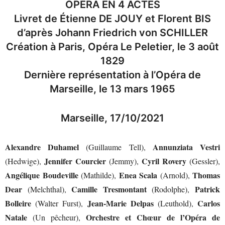
OPÉRA EN 4 ACTES
Livret de Étienne DE JOUY et Florent BIS
d’après Johann Friedrich von SCHILLER
Création à Paris, Opéra Le Peletier, le 3 août
1829
Dernière représentation à l’Opéra de
Marseille, le 13 mars 1965
Marseille, 17/10/2021
Alexandre Duhamel
Annunziata Vestri
(Guillaume Tell),
Jennifer Courcier
Cyril Rovery
(Hedwige),
(Jemmy),
(Gessler),
Angélique Boudeville
Enea Scala
Thomas
(Mathilde),
(Arnold),
Dear
Camille Tresmontant
Patrick
(Melchthal),
(Rodolphe),
Bolleire
Jean-Marie Delpas
Carlos
(Walter Furst),
(Leuthold),
Natale
Orchestre et Chœur de l’Opéra de
(Un pêcheur),