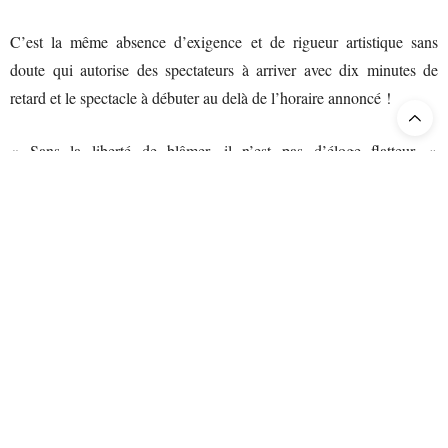
C’est la même absence d’exigence et de rigueur artistique sans
doute qui autorise des spectateurs à arriver avec dix minutes de
retard et le spectacle à débuter au delà de l’horaire annoncé !
« Sans la liberté de blâmer, il n’est pas d’éloge flatteur. »
(Beaumarchais). Notre sévérité initiale est le revers de notre respect
pour les chanteurs et les musiciens réunis. Pour sa prise de rôle en
Alexandre Duhamel
Guillaume Tell,
émeut dans l’expression de
ses tendresses (bouleversant « Sois tranquille »), transporte dans les
élans vigoureux du patriote. Le baryton français à la carrière en
constante progression confirme les promesses qu’on place en lui par
une voix noble et puissante, souple et chaleureuse, un jeu de scène
engagé, une ardeur, une clarté d’élocution qui lui valent un beau
Enea Scala
succès aux saluts. Élancé, élégant, valeureux,
, familier
du rôle, campe un Arnold vaillant et amoureux engagé avec fièvre