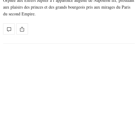
Orphée aux Enfers Jupiter a l’apparence auguste de Napoléon III, présidant
aux plaisirs des princes et des grands bourgeois pris aux mirages du Paris
du second Empire.