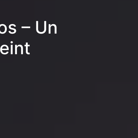
os – Un
eint