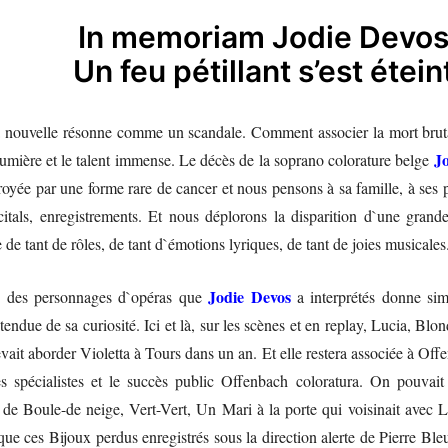
In memoriam Jodie Devo
Un feu pétillant s’est étein
 nouvelle résonne comme un scandale. Comment associer la mort brutal
Jo
a lumière et le talent immense. Le décès de la soprano colorature belge
yée par une forme rare de cancer et nous pensons à sa famille, à ses p
citals, enregistrements. Et nous déplorons la disparition d`une grande a
de tant de rôles, de tant d`émotions lyriques, de tant de joies musicales
Jodie Devos
ive des personnages d`opéras que
a interprétés donne simp
étendue de sa curiosité. Ici et là, sur les scènes et en replay, Lucia, Bl
ait aborder Violetta à Tours dans un an. Et elle restera associée à Offe
s spécialistes et le succès public Offenbach coloratura. On pouvait
de Boule-de neige, Vert-Vert, Un Mari à la porte qui voisinait avec L
 que ces Bijoux perdus enregistrés sous la direction alerte de Pierre Bl