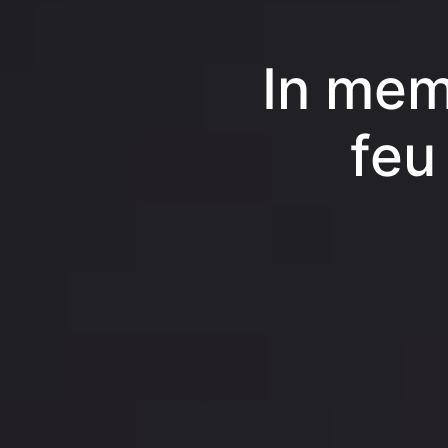
In mem
feu