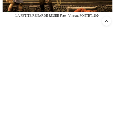
LA PETITE RENARDE RUSEE Foto : Vincent PONTET. 2024
La plus grande qualité de cette production est le
jeune chef d’orchestre slovaque
Juraj Valčuha
,
qui déploie un jeu fluide de cordes, piqué de
cuivres et de percussions comme autant de
reflets dans l’eau. Il installe superbement
l’atmosphère de conte de fée qui baigne l’œuvre.
Chevalier à la rose
Comme dans le
, l’orchestre est
digne d’un poème symphonique dans son
lyrisme, partagé entre poésie pure et narration
franche.
Malheureusement, le plateau vocal est ici
déséquilibré, même si la volonté de clarté et de