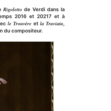
Rigoletto
le
de Verdi dans la
temps 2016 et 20217 et à
le Trouvère
la Traviata
avec
et
,
in du compositeur.