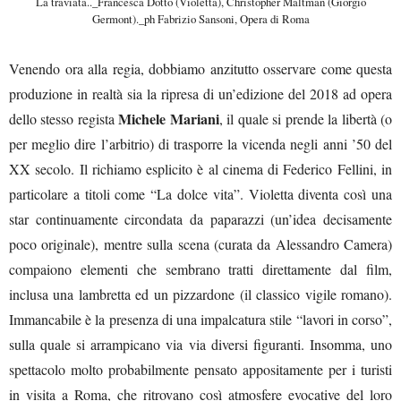
La traviata.._Francesca Dotto (Violetta), Christopher Maltman (Giorgio
Germont)._ph Fabrizio Sansoni, Opera di Roma
Venendo ora alla regia, dobbiamo anzitutto osservare come questa
produzione in realtà sia la ripresa di un’edizione del 2018 ad opera
Michele Mariani
dello stesso regista
, il quale si prende la libertà (o
per meglio dire l’arbitrio) di trasporre la vicenda negli anni ’50 del
XX secolo. Il richiamo esplicito è al cinema di Federico Fellini, in
particolare a titoli come “La dolce vita”. Violetta diventa così una
star continuamente circondata da paparazzi (un’idea decisamente
poco originale), mentre sulla scena (curata da Alessandro Camera)
compaiono elementi che sembrano tratti direttamente dal film,
inclusa una lambretta ed un pizzardone (il classico vigile romano).
Immancabile è la presenza di una impalcatura stile “lavori in corso”,
sulla quale si arrampicano via via diversi figuranti. Insomma, uno
spettacolo molto probabilmente pensato appositamente per i turisti
in visita a Roma, che ritrovano così atmosfere evocative del loro