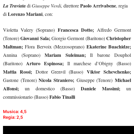
Paolo Arrivabene
La Traviata
di
Giuseppe Verdi
,
direttore
, regia
Lorenzo Mariani
di
, con:
Francesca Dotto;
Violetta Valery (Soprano)
Alfredo Germont
Giovanni Sala;
Christopher
(Tenore)
Giorgio Germont (Baritono)
Maltman;
Ekaterine Buachidze;
Flora Bervoix (Mezzosoprano)
Mariam Suleiman;
Annina (Soprano)
Il barone Douphol
Arturo Espinosa;
(Baritono)
Il marchese d’Obigny (Basso)
Mattia Rossi;
Viktor Schevchenko;
Dottor Grenvil (Basso)
Nicola Straniero;
Michael
Gastone (Tenore)
Giuseppe (Tenore)
Alfonsi;
Daniele Massimi;
un domestico (Basso)
un
Fabio Tinalli
commissionario (Basso)
Musica: 4,5
Regia: 2,5