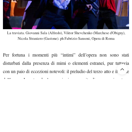
La traviata. Giovanni Sala (Alfredo), Viktor Shevchenko (Marchese d'Obigny),
Nicola Straniero (Gastone). ph Fabrizio Sansoni, Opera di Roma
Per fortuna i momenti più “intimi” dell’opera non sono stati
disturbati dalla presenza di mimi o elementi estranei, pur tuttavia
con un paio di eccezioni notevoli: il preludio del terzo atto e il finale
dell’opera. In entrambe le occasioni un esercito di paparazzi scatena
i propri “flash” verso la povera Violetta, una trovata a nostro avviso
decisamente infelice, banale e fuori luogo. Il peggio però è stato
realizzato nelle scene d’insieme, tra balli in stile “rock ‘n roll” (!),
zingarelle che diventano delle svestite modelle che si agitano in pose
poco eleganti (per usare un eufemismo), toreri in giacca di pelle e
via dicendo. Insomma, le coreografie e i costumi in sé molto curati