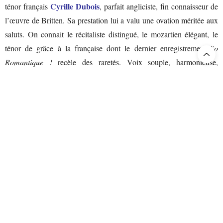
Cyrille Dubois
ténor français
, parfait angliciste, fin connaisseur de
l’œuvre de Britten. Sa prestation lui a valu une ovation méritée aux
saluts. On connait le récitaliste distingué, le mozartien élégant, le
ténor de grâce à la française dont le dernier enregistrement
So
Romantique !
recèle des raretés. Voix souple, harmonieuse,
engagement sans faille, sens de la scène raffiné, maitrise de tous les
registres, de l’imprécation à la prière, il s’impose comme un maitre
du jeu en tous points admirable. Plus statique – ainsi l’a voulue la
Marie-Laure
metteure en scène -, imposant une noble majesté,
Garnier
fait valoir une autorité vocale, non sans dureté parfois.
Agnieszka Rehlis
dessine une Lucrèce distinguée, à la chasteté un
peu froide que réchauffent des graves de mezzo et une dignité
conforme à la tradition