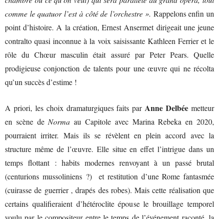
comme le quatuor l’est à côté de l’orchestre ».
Rappelons enfin un
point d’histoire. A la création, Ernest Ansermet dirigeait une jeune
contralto quasi inconnue à la voix saisissante Kathleen Ferrier et le
rôle du Chœur masculin était assuré par Peter Pears. Quelle
prodigieuse conjonction de talents pour une œuvre qui ne récolta
qu’un succès d’estime !
Anne Delbée
A priori, les choix dramaturgiques faits par
metteur
en scène de
Norma
au Capitole avec Marina Rebeka en 2020,
pourraient irriter. Mais ils se révèlent en plein accord avec la
structure même de l’œuvre. Elle situe en effet l’intrigue dans un
temps flottant : habits modernes renvoyant à un passé brutal
(centurions mussoliniens ?) et restitution d’une Rome fantasmée
(cuirasse de guerrier , drapés des robes). Mais cette réalisation que
certains qualifieraient d’hétéroclite épouse le brouillage temporel
voulu par le compositeur entre le temps de l’événement raconté, la