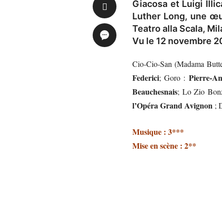
Giacosa et Luigi Illi
Luther Long, une œ
Teatro alla Scala, Mi
Vu le 12 novembre 20
Cio-Cio-San (Madama Butte
Federici
Pierre-A
; Goro :
Beauchesnais
; Lo Zio Bon
l’Opéra Grand Avignon
; 
Musique : 3***
Mise en scène : 2**