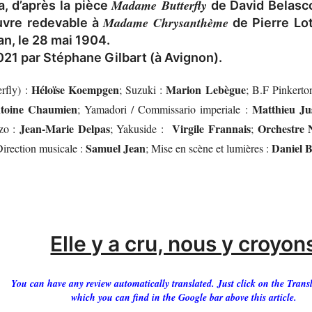
Madame Butterfly
ca, d’après la pièce
de David Belasco
Madame Chrysanthème
uvre redevable à
de Pierre Lot
lan, le 28 mai 1904.
21 par Stéphane Gilbart (à Avignon).
Héloïse Koempgen
Marion Lebègue
rfly) :
; Suzuki :
; B.F Pinkerto
ntoine Chaumien
Matthieu Ju
; Yamadori / Commissario imperiale :
Jean-Marie Delpas
Virgile Frannais
Orchestre 
zo :
; Yakuside :
;
Samuel Jean
Daniel 
Direction musicale :
; Mise en scène et lumières :
Elle y a cru, nous y croyon
You can have any review automatically translated. Just click on the Transl
which you can find in the Google bar above this article.