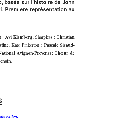
, basée sur l’histoire de John
i.
Première représentation au
Avi Klemberg
Christian
n :
; Sharpless :
stine
Pascale Sicaud-
; Kate Pinkerton :
National Avignon-Provence
Chœur de
;
Benoin
.
s
ate button,