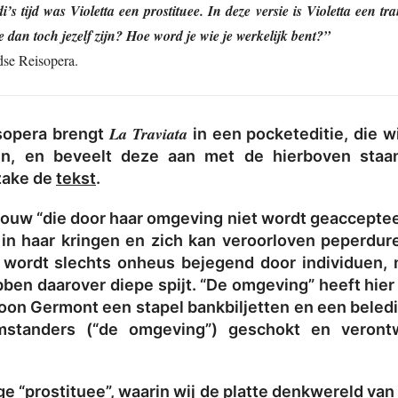
di’s tijd was Violetta een prostituee. In deze versie is Violetta een
an toch jezelf zijn? Hoe word je wie je werkelijk bent?”
se Reisopera.
La Traviata
sopera brengt
in een pocketeditie, die w
en, en beveelt deze aan met de hierboven staan
zake de
tekst
.
vrouw “die door haar omgeving niet wordt geaccepteer
 in haar kringen en zich kan veroorloven peperdure
 wordt slechts onheus bejegend door individuen,
ben daarover diepe spijt. “De omgeving” heeft hier
Zoon Germont een stapel bankbiljetten en een beled
omstanders (“de omgeving”) geschokt en veron
ge “prostituee”, waarin wij de platte denkwereld van