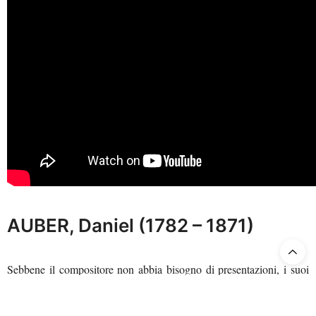
AUBER, Daniel (1782 – 1871)
Sebbene il compositore non abbia bisogno di presentazioni, i suoi
lavori sono tutt’altro che famosi, e se si esclude forse “
Fra
Diavolo
”, nessuna delle sue numerosissime opere viene