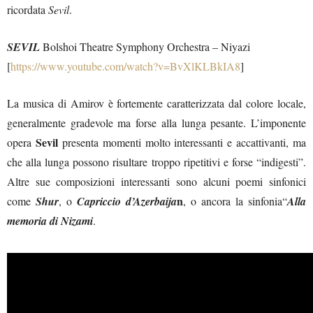
ricordata
Sevil
.
SEVIL
Bolshoi Theatre Symphony Orchestra – Niyazi
[
https://www.youtube.com/watch?v=BvXlKLBkIA8
]
La musica di Amirov è fortemente caratterizzata dal colore locale,
generalmente gradevole ma forse alla lunga pesante. L’imponente
Sevil
opera
presenta momenti molto interessanti e accattivanti, ma
che alla lunga possono risultare troppo ripetitivi e forse “indigesti”.
Altre sue composizioni interessanti sono alcuni poemi sinfonici
n
come
Shur
, o
Capriccio d’Azerbaija
, o ancora la sinfonia“
Alla
memoria di Nizami
.