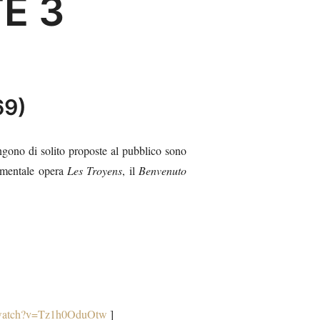
E 3
69)
ngono di solito proposte al pubblico sono
numentale opera
Les Troyens
, il
Benvenuto
/watch?v=Tz1h0OduOtw
]