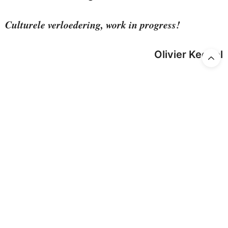
Culturele verloedering, work in progress!
Olivier Keegel
Naar en met vertaalde citaten uit Heather Mac Donald, “The
Abduction of Opera”, zomer 2007.
4.4
Article Rating
TAGS:
HEATHER MAC DONALD
,
RECENSIE 2022
,
REGIETHEATER
,
REGIETRASH