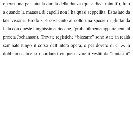
operazione per tutta la durata della danza (quasi dieci minuti!), fino
a quando la matassa di capelli non l’ha quasi seppellita. Estasiato da
tale visione, Erode si è così cinto al collo una specie di ghirlanda
fatta con queste lunghissime ciocche, (probabilmente appartenenti al
profeta Jochanaan). Trovate registiche “bizzarre” sono state in realtà
seminate lungo il corso dell’intera opera, e per dovere di cronaca
dobbiamo almeno ricordare i cinque nazareni vestiti da “fantasmi”
(o comunque con una tunica e un cappuccio stile “Ku Klux Klan”),
e il lungo preambolo che ha preceduto l’inizio. In quest’ultimo caso,
il rumore di un forte battito d’ali ha circondato ripetutamente l’intera
platea, mentre sul palco Salome andava verosimilmente a caccia di
farfalle. L’intera scena è così proseguita per cinque minuti
abbondanti, in assenza totale di musica. Per illustrare e forse
spiegare queste e altre idee, il regista Kosky ha pensato bene di
scrivere un lungo programma di sala e di rilasciare per buona misura
anche una intervista. Queste informazioni non richieste (che