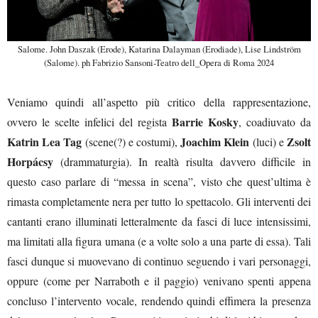
Salome. John Daszak (Erode), Katarina Dalayman (Erodiade), Lise Lindström
(Salome). ph Fabrizio Sansoni-Teatro dell_Opera di Roma 2024
Veniamo quindi all’aspetto più critico della rappresentazione,
Barrie Kosky
ovvero le scelte infelici del regista
, coadiuvato da
Katrin Lea Tag
Joachim Klein
Zsolt
(scene(?) e costumi),
(luci) e
Horpácsy
(drammaturgia). In realtà risulta davvero difficile in
questo caso parlare di “messa in scena”, visto che quest’ultima è
rimasta completamente nera per tutto lo spettacolo. Gli interventi dei
cantanti erano illuminati letteralmente da fasci di luce intensissimi,
ma limitati alla figura umana (e a volte solo a una parte di essa). Tali
fasci dunque si muovevano di continuo seguendo i vari personaggi,
oppure (come per Narraboth e il paggio) venivano spenti appena
concluso l’intervento vocale, rendendo quindi effimera la presenza