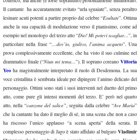
collerico, ma anche (e forse soprattutto) profondamente innamorato.
Il cantante ha accuratamente evitato “urla sguaiate”, senza peraltro
lesinare acuti potenti a partire proprio dal celebre “
Esultate
”. Ottima
anche la sua capacità di modulazione verso il pianissimo, come ad
esempio nel monologo del terzo atto “
Dio! Mi potevi scagliar…
”, in
particolare nella frase “…
dov’io, giulivo, l’anima acqueto
”. Una
prova complessivamente eccellente, che ha visto il suo culmine nel
Vittoria
drammatico finale (“
Niun mi tema…
”). Il soprano coreano
Yeo
ha magistralmente interpretato il ruolo di Desdemona. La sua
voce cristallina è sembrata ideale per dipingere l’animo delicato del
personaggio. Ottimi sono stati i suoi interventi nel duetto del primo
atto, come pure gli intensi momenti del terzo. E’ però nel quarto
atto, nella “
canzone del salice”
, seguita dalla celebre “
Ave Maria
”
che la cantante ha dato il meglio di sé, in una scena che non a caso
ha riscosso l’unico applauso “a scena aperta” della serata. Il
Vladimir
complesso personaggio di Jago è stato affidato al bulgaro