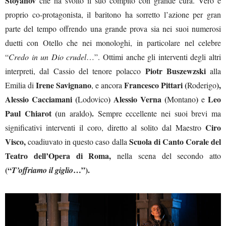
Stoyanov
che ha svolto il suo compito con grande cura. Vero e
proprio co-protagonista, il baritono ha sorretto l’azione per gran
parte del tempo offrendo una grande prova sia nei suoi numerosi
duetti con Otello che nei monologhi, in particolare nel celebre
“
Credo in un Dio crudel
…”. Ottimi anche gli interventi degli altri
Piotr Buszewzski
interpreti, dal Cassio del tenore polacco
alla
Irene Savignano
Francesco Pittari (
),
Emilia di
, e ancora
Roderigo
Alessio Cacciamani (
) Alessio Verna (
)
Leo
Lodovico
Montano
e
Paul Chiarot (
).
un araldo
Sempre eccellente nei suoi brevi ma
Ciro
significativi interventi il coro, diretto al solito dal Maestro
Visco,
Scuola di Canto Corale del
coadiuvato in questo caso dalla
Teatro dell’Opera di Roma,
nella scena del secondo atto
(“
…”).
T’offriamo il giglio