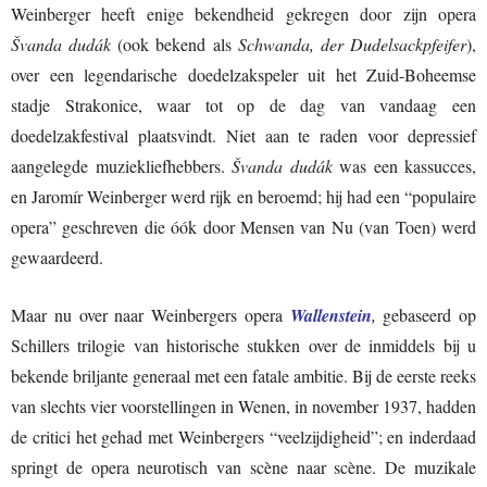
Weinberger heeft enige bekendheid gekregen door zijn opera
Švanda dudák
(ook bekend als
Schwanda, der Dudelsackpfeifer
),
over een legendarische doedelzakspeler uit het Zuid-Boheemse
stadje Strakonice, waar tot op de dag van vandaag een
doedelzakfestival plaatsvindt. Niet aan te raden voor depressief
aangelegde muziekliefhebbers.
Švanda dudák
was een kassucces,
en Jaromír Weinberger werd rijk en beroemd; hij had een “populaire
opera” geschreven die óók door Mensen van Nu (van Toen) werd
gewaardeerd.
Maar nu over naar Weinbergers opera
Wallenstein
,
gebaseerd op
Schillers trilogie van historische stukken over de inmiddels bij u
bekende briljante generaal met een fatale ambitie. Bij de eerste reeks
van slechts vier voorstellingen in Wenen, in november 1937, hadden
de critici het gehad met Weinbergers “veelzijdigheid”; en inderdaad
springt de opera neurotisch van scène naar scène. De muzikale