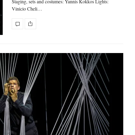
Staging, sets and costumes: Yannis Kokkos Lights:
Vinicio Cheli…