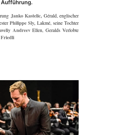
e Aufführung.
Janko Kastelic,
erung
Gérald, englischer
Philippe Sly,
ester
Lakmé, seine Tochter
aveliy Andreev
Ellen, Geralds Verlobte
 Friedli