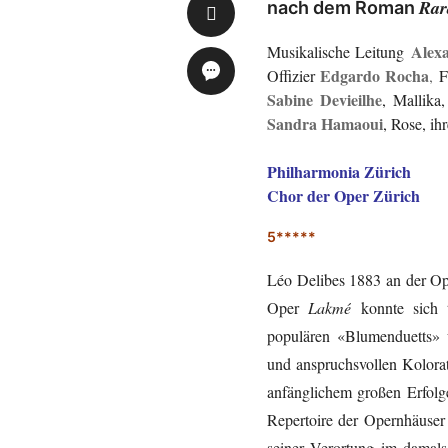
Rar
nach dem Roman
Alexa
Musikalische Leitung
Edgardo Rocha
Offizier
,
Fr
Sabine Devieilhe
, Mallika
Sandra Hamaoui
, Rose, i
Philharmonia Zürich
Chor der Oper Zürich
5*****
Léo Delibes 1883 an der Op
Oper
Lakmé
konnte sich t
populären «Blumenduetts» u
und anspruchsvollen Kolora
anfänglichem großen Erfolg
Repertoire der Opernhäuser
seiner Verortung im damal