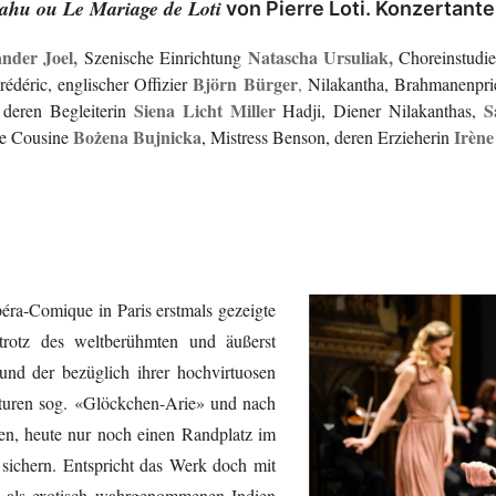
ahu ou Le Mariage de Loti
von Pierre Loti. Konzertant
nder Joel,
Natascha Ursuliak,
Szenische Einrichtung
Choreinstudi
Björn Bürger
édéric, englischer Offizier
,
Nilakantha, Brahmanenpri
Siena Licht Miller
S
, deren Begleiterin
Hadji, Diener Nilakanthas,
Bożena Bujnicka
Irène
hre Cousine
, Mistress Benson, deren Erzieherin
éra-Comique in Paris erstmals gezeigte
rotz des weltberühmten und äußerst
nd der bezüglich ihrer hochvirtuosen
turen sog. «Glöckchen-Arie» und nach
en, heute nur noch einen Randplatz im
 sichern. Entspricht das Werk doch mit
s als exotisch wahrgenommenen Indien