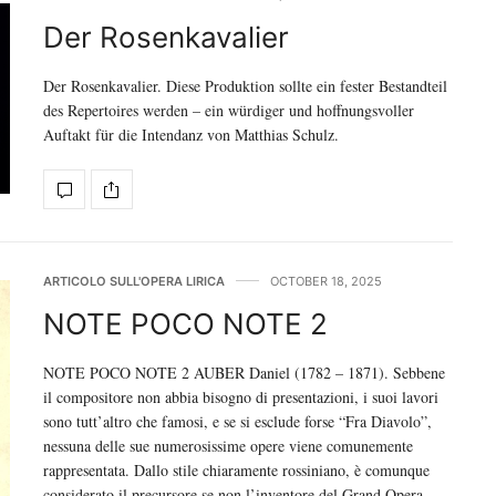
Der Rosenkavalier
Der Rosenkavalier. Diese Produktion sollte ein fester Bestandteil
des Repertoires werden – ein würdiger und hoffnungsvoller
Auftakt für die Intendanz von Matthias Schulz.
ARTICOLO SULL'OPERA LIRICA
OCTOBER 18, 2025
NOTE POCO NOTE 2
NOTE POCO NOTE 2 AUBER Daniel (1782 – 1871). Sebbene
il compositore non abbia bisogno di presentazioni, i suoi lavori
sono tutt’altro che famosi, e se si esclude forse “Fra Diavolo”,
nessuna delle sue numerosissime opere viene comunemente
rappresentata. Dallo stile chiaramente rossiniano, è comunque
considerato il precursore se non l’inventore del Grand Opera