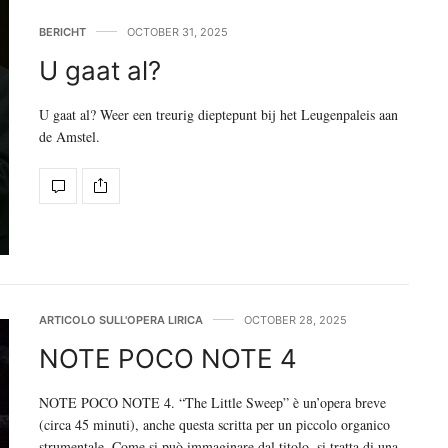
BERICHT
OCTOBER 31, 2025
U gaat al?
U gaat al? Weer een treurig dieptepunt bij het Leugenpaleis aan
de Amstel.
ARTICOLO SULL'OPERA LIRICA
OCTOBER 28, 2025
NOTE POCO NOTE 4
NOTE POCO NOTE 4. “The Little Sweep” è un’opera breve
(circa 45 minuti), anche questa scritta per un piccolo organico
strumentale. Come si può immaginare dal titolo, si tratta di una