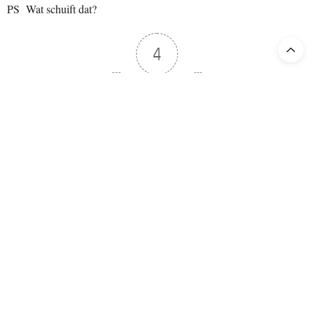
PS Wat schuift dat?
4
Article Rating
TAGS:
DE NATIONALE OPERA
,
DNO
,
MAG IK MIJN JAS EN HOED?
,
U GAAT AL?
OLIVIER KEEGEL
EDITOR-IN-CHIEF
CHIEF EDITOR. DOES NOT NEED MUCH MORE THAN VERDI, BELLINI
AND DONIZETTI. WISHES TO RESUSCITATE TITO SCHIPA AND FRITZ
WUNDERLICH. CERTIFIED UNMASKER OF DIRECTORS' HUMBUG.