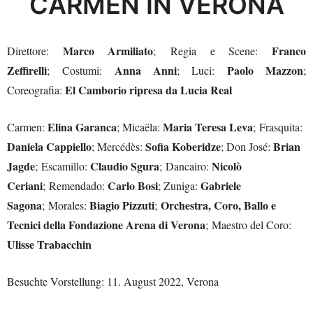
CARMEN IN VERONA
Marco Armiliato
Franco
Direttore:
; Regia e Scene:
Zeffirelli
Anna Anni
Paolo Mazzon
; Costumi:
; Luci:
;
El Camborio ripresa da Lucia Real
Coreografia:
Elina Garanca
Maria Teresa Leva
Carmen:
; Micaëla:
; Frasquita:
Daniela Cappiello
Sofia Koberidze
Brian
; Mercédès:
; Don José:
Jagde
Claudio Sgura
Nicolò
; Escamillo:
; Dancairo:
Ceriani
Carlo Bosi
Gabriele
; Remendado:
; Zuniga:
Sagona
Biagio Pizzuti
Orchestra, Coro, Ballo e
; Morales:
;
Tecnici della Fondazione Arena di Verona
; Maestro del Coro:
Ulisse Trabacchin
Besuchte Vorstellung: 11. August 2022, Verona