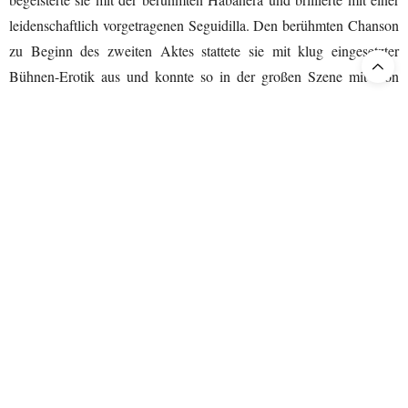
leidenschaftlich vorgetragenen Seguidilla. Den berühmten Chanson
zu Beginn des zweiten Aktes stattete sie mit klug eingesetzter
Bühnen-Erotik aus und konnte so in der großen Szene mit Don
José und der Kartenarie des dritten Aktes ganz für sich einnehmen.
Brian Jadge
begann seine Darstellung des Don José noch etwas
zurückhaltend, fiel jedoch schnell mit kultiviertem, höhensicheren
Tenor auf und steigerte sich auch darstellerisch zu der berühmten
Arie “La fleur que tu m’avais jetée” zu berührender Größe. Mit
markantem jedoch trocken und teilweise brüchig geführten Bass-
Bariton schmetterte Claudio Sgura als Escamillo zur Freude des
Publikums sein berühmtes Torero-Lied ins Auditorium, während
Maria Teresa Leva
als Bauernmädchen Micaëla mit ihrem
leuchtenden Sopran berührende Töne für diese undankbare Partie
Daniela
fand. Spielfreudig und voller vokaler Erotik sangen
Cappiello
ofia Koberidze
und S
Camens Freundinnen Frasquita
und Mercédès. Rundum ausgezeichnet waren auch die Schmuggler