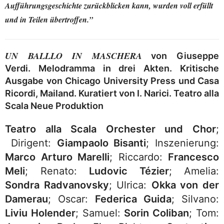
Aufführungsgeschichte zurückblicken kann, wurden voll erfüllt
und in Teilen übertroffen.”
UN BALLLO IN MASCHERA
von Giuseppe
Verdi. Melodramma in drei Akten. Kritische
Ausgabe von Chicago University Press und Casa
Ricordi, Mailand. Kuratiert von I. Narici. Teatro alla
Scala Neue Produktion
Teatro alla Scala Orchester und Chor
;
Dirigent:
Giampaolo Bisanti
; Inszenierung:
Marco Arturo Marelli
; Riccardo:
Francesco
Meli
; Renato:
Ludovic Tézier
; Amelia:
Sondra Radvanovsky
; Ulrica:
Okka von der
Damerau
; Oscar:
Federica Guida
; Silvano:
Liviu Holender
; Samuel:
Sorin Coliban
; Tom: