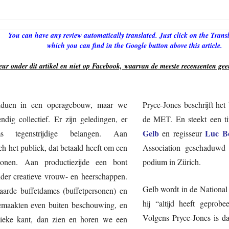
You can have any review automatically translated. Just click on the Transl
which you can find in the Google button above this article.
eur onder dit artikel en niet op Facebook, waarvan de meeste recensenten geen
viduen in een operagebouw, maar we
Pryce-Jones beschrijft he
dig collectief. Er zijn geledingen, er
de MET. En steekt een ti
Gelb
Luc B
ms tegenstrijdige belangen. Aan
en regisseur
h het publiek, dat betaald heeft om een
Association geschaduwd
 wonen. Aan productiezijde een bont
podium in Zürich.
der creatieve vrouw- en heerschappen.
Gelb wordt in de National
aarde buffetdames (buffetpersonen) en
hij “altijd heeft geprobe
gemaakten even buiten beschouwing, en
Volgens Pryce-Jones is d
stieke kant, dan zien en horen we een