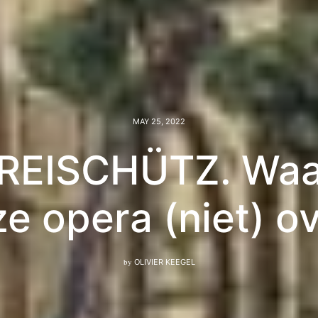
MAY 25, 2022
REISCHÜTZ. Waa
e opera (niet) o
by
OLIVIER KEEGEL