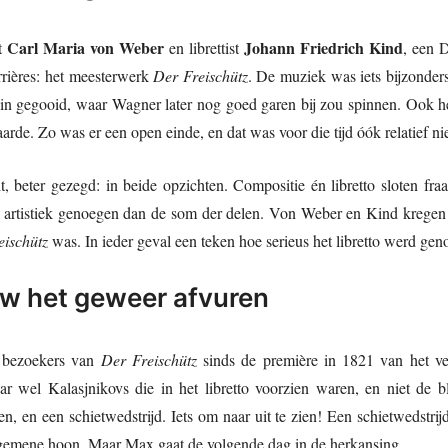
Carl Maria von Weber
Johann Friedrich Kind
st
en librettist
, een D
rrières: het meesterwerk
Der Freischütz
. De muziek was iets bijzonders
in gegooid, waar Wagner later nog goed garen bij zou spinnen. Ook het
aarde. Zo was er een open einde, en dat was voor die tijd óók relatief 
t, beter gezegd: in beide opzichten. Compositie én libretto sloten fr
r artistiek genoegen dan de som der delen. Von Weber en Kind kregen e
eischütz
was. In ieder geval een teken hoe serieus het libretto werd ge
uw het geweer afvuren
 bezoekers van
Der Freischütz
sinds de première in 1821 van het ve
r wel Kalasjnikovs die in het libretto voorzien waren, en niet de bl
n, en een schietwedstrijd. Iets om naar uit te zien! Een schietwedstrijd
lgemene hoon. Maar Max gaat de volgende dag in de herkansing.