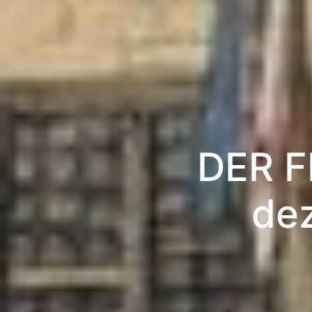
DER F
dez