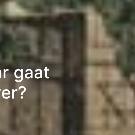
r gaat
ver?