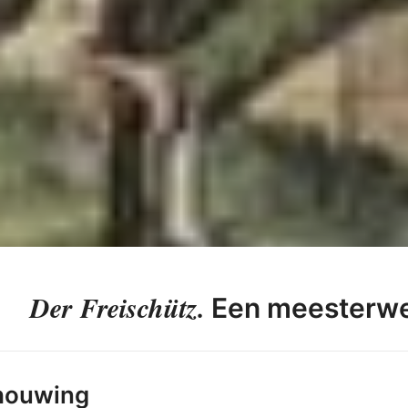
Der Freischütz.
Een meesterwe
houwing