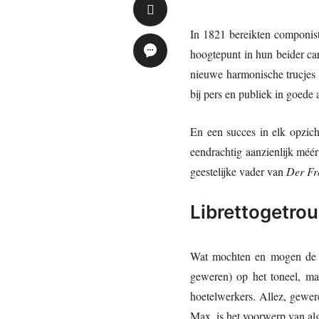
In 1821 bereikten componi
hoogtepunt in hun beider ca
nieuwe harmonische trucjes 
bij pers en publiek in goede 
En een succes in elk opzich
eendrachtig aanzienlijk méé
geestelijke vader van
Der Fr
Librettogetro
Wat mochten en mogen de
geweren) op het toneel, maa
hoetelwerkers. Allez, gewere
Max, is het voorwerp van a