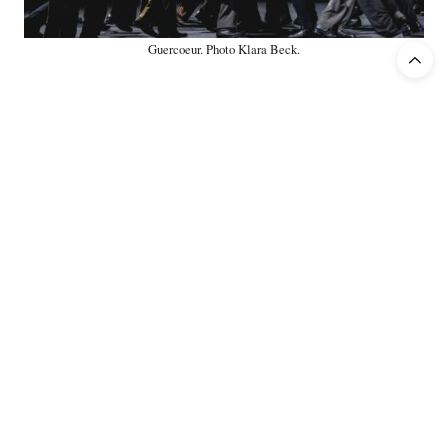
Guercoeur. Photo Klara Beck.
De uitvoering in Straatsburg kan zonder meer magistraal worden
Ingo
genoemd: onder de kundige en bezielde leiding van
Metzmacher
gaven alle uitvoerenden het allerbeste van wat ze in
Stéphane Degout
,
huis hebben, voorop
Frankrijks meest saillante
bariton die niet alleen over een begenadigde stem beschikt, gelijk in
alle registers, maar tevens als een overrompelende acteur de gehele
Christoph Loy
productie beheerst. De regie van
gaf hem alle
kansen om als centraal interpreet de handeling naar zijn hand te
zetten, nu eens getormenteerd om dan weer als een soort
Prometheus naar de menselijke wereld af te dalen waar hij zijn
desperate ontgoocheling zonder hysterie weergeeft; eigenlijk zijn
tweede sterfscène, die lang in het geheugen gegrift blijft. Giselle en
Antoinette Dennefeld
Heurtal, respectievelijk sopraan
en tenor