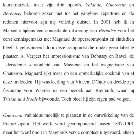
kamermuziek, maar zijn drie opera’s,
Yolande, Guercœur
en
Bérénice,
behoren zeker niet tot het gangbare repertoire en de
redenen hiervoor zijn mij volledig duister. In 2001 heb ik in
Marseille tijdens een concertante uitvoering van
Bérénice
voor het
eerst kennisgemaakt met Magnard de operacomponist en sindsdien
bleef ik gefascineerd door deze componist die onder geen label te
plaatsen is. Vergeet het impressionisme van Debussy en Ravel, de
decadente schoonheid van Massenet en het wagnerisme van
Chausson. Magnard lijkt meer op een opmerkelijke cocktail van al
deze invloeden. Hij was leerling van Vincent D’Indy en deelde zijn
fascinatie voor Wagner na een bezoek aan Bayreuth, waar hij
Tristan und Isolde
bijwoonde. Toch bleef hij zijn eigen pad volgen.
Guercœur
valt aldus moeilijk te plaatsen in de ontwikkeling van de
Franse opera. Het werk werd gecomponeerd tussen 1897-1901
maar het werd nooit in Magnards versie compleet uitgevoerd, alleen