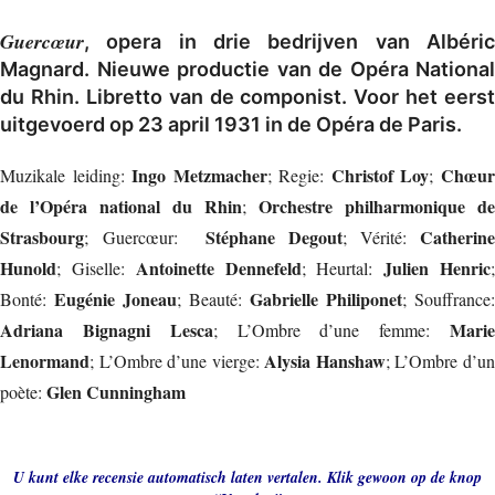
Guercœur
, opera in drie bedrijven van Albéric
Magnard. Nieuwe productie van de Opéra National
du Rhin. Libretto van de componist. Voor het eerst
uitgevoerd op 23 april 1931 in de Opéra de Paris.
Ingo Metzmacher
Christof Loy
Chœu
Muzikale leiding:
; Regie:
;
de l’Opéra national du Rhin
Orchestre philharmonique de
;
Strasbourg
Stéphane Degout
Catherine
; Guercœur:
; Vérité:
Hunold
Antoinette Dennefeld
Julien Henric
; Giselle:
; Heurtal:
Eugénie Joneau
Gabrielle Philiponet
Bonté:
; Beauté:
; Souffrance:
Adriana Bignagni Lesca
Mari
; L’Ombre d’une femme:
Lenormand
Alysia Hanshaw
; L’Ombre d’une vierge:
; L’Ombre d’u
Glen Cunningham
poète:
U kunt elke recensie automatisch laten vertalen. Klik gewoon op de knop