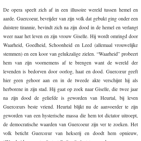
De opera speelt zich af in een illusoire wereld tussen hemel en
aarde. Guercoeur, bevrijder van zijn volk dat gebukt ging onder een
duistere tirannie, bevindt zich na zijn dood in de hemel en verlangt
weer naar het leven en zijn vrouw Giselle. Hij wordt omringd door
Waarheid, Goedheid, Schoonheid en Leed (allemaal vrouwelijke
stemmen) en een koor van gelukzalige zielen. “Waarheid” probeert
hem van zijn voornemens af te brengen want de wereld der
levenden is bedorven door oorlog, haat en dood. Guercœur geeft
hier geen gehoor aan en in de tweede akte verschijnt hij als
herborene in zijn stad. Hij gaat op zoek naar Giselle, die twee jaar
na zijn dood de geliefde is geworden van Heurtal, bij leven
Guercœurs beste vriend. Heurtal blijkt nu de aanvoerder te zijn
geworden van een hysterische massa die hem tot dictator uitroept,
de democratische waarden van Guercoeur zijn ver te zoeken. Het
volk beticht Guercœur van hekserij en doodt hem opnieuw,