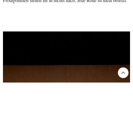
Protagonisten stehen ihr in nichts nach. Jede Rolle ist ideal besetzt.