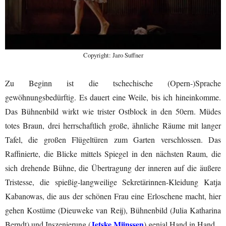
Copyright: Jaro Suffner
Zu Beginn ist die tschechische (Opern-)Sprache
gewöhnungsbedürftig. Es dauert eine Weile, bis ich hineinkomme.
Das Bühnenbild wirkt wie trister Ostblock in den 50ern. Müdes
totes Braun, drei herrschaftlich große, ähnliche Räume mit langer
Tafel, die großen Flügeltüren zum Garten verschlossen. Das
Raffinierte, die Blicke mittels Spiegel in den nächsten Raum, die
sich drehende Bühne, die Übertragung der inneren auf die äußere
Tristesse, die spießig-langweilige Sekretärinnen-Kleidung Katja
Kabanowas, die aus der schönen Frau eine Erloschene macht, hier
gehen Kostüme (Dieuweke van Reij), Bühnenbild (Julia Katharina
Jetske Mijnssen
Berndt) und Inszenierung (
) genial Hand in Hand.