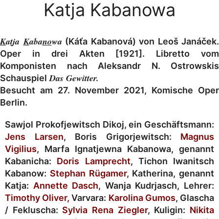
Katja Kabanowa
K
a
t
ja
K
aba
n
o
wa
(Káťa Kabanová) von Leoš Janáček.
Oper in drei Akten [1921]. Libretto vom
Komponisten nach Aleksandr N. Ostrowskis
Das Gewitter.
Schauspiel
Besucht am 27. November 2021, Komische Oper
Berlin.
Sawjol Prokofjewitsch Dikoj, ein Geschäftsmann:
Jens Larsen
, Boris Grigorjewitsch:
Magnus
Vigilius
, Marfa Ignatjewna Kabanowa, genannt
Kabanicha:
Doris Lamprecht
, Tichon Iwanitsch
Kabanow:
Stephan Rügamer
, Katherina, genannt
Katja:
Annette Dasch
, Wanja Kudrjasch, Lehrer:
Timothy Oliver
,
Varvara:
Karolina Gumos
, Glascha
/ Fekluscha:
Sylvia Rena Ziegler
, Kuligin:
Nikita