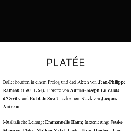
PLATÉE
Jean-Philippe
Ballet bouffon in einem Prolog und drei Akten von
Rameau
Adrien-Joseph Le Valois
(1683-1764).
Libretto von
d’Orville
Balot de Sovot
Jacques
und
nach einem Stück von
Autreau
Emmanuelle Haïm;
Jetske
Musikalische Leitung
:
Inszenierung
:
Mijnssen;
Mathias Vidal;
Evan Hughes
Platée
:
Jupiter
:
;
Junon
: