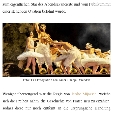
zum eigentlichen Star des Abends
avancierte
und vom Publikum
mit
einer stehenden Ovation belohnt wurde.
Foto: T+T Fotografie / Toni Suter + Tanja Dorendorf
Weniger überzeugend war die Regie von
Jetske Mijnssen
, welche
sich die Freiheit
nahm
, d
ie Geschichte von
Platée
neu
zu
erzähl
en
,
sodass diese
nur noch entfernt an die
ursprüngliche Handlung