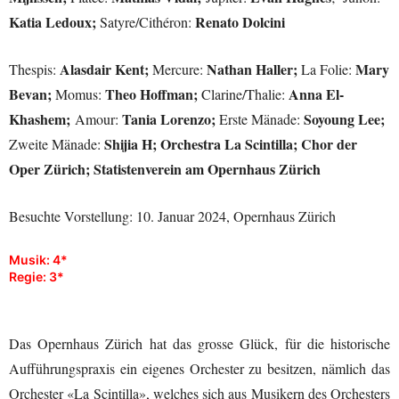
Katia Ledoux;
Renato Dolcini
Satyre/Cithéron
:
Alasdair Kent;
Nathan Haller;
Mary
Thespis
:
Mercure
:
La Folie
:
Bevan;
Theo Hoffman;
Anna El-
Momus
:
Clarine/Thalie
:
Khashem;
Tania Lorenzo;
Soyoung Lee;
Amour
:
Erste Mänade
:
Shijia H;
Orchestra La Scintilla;
Chor der
Zweite Mänade
:
Oper Zürich;
Statistenverein am Opernhaus Zürich
Besuchte Vorstellung: 10. J
anuar 2024, Opernhaus Zürich
Musik:
4
*
Regie:
3
*
Das Opernhaus Zürich hat
das grosse Glück
,
für die historische
Aufführungspraxis ein e
igenes Orchester
zu besitzen, nämlich das
Orchester «La Scintilla», welches sich aus Musik
ern des Orchesters