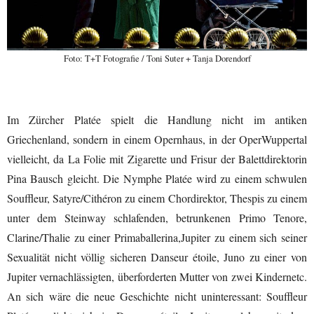
Foto: T+T Fotografie / Toni Suter + Tanja Dorendorf
I
m Zürcher Platée
spielt
die Handlung
nicht im antiken
Griechenland, sondern in einem Opernhaus,
in
der Oper
Wuppertal
vielleicht
, da
La Folie
mit Zigarette und Frisur der Balettdirektorin
Pina Bausch gl
eicht.
D
ie Nymphe Platée wird zu einem schwulen
Souffleur,
Satyre/
Cithéron
zu einem Chordirektor,
Thespis zu einem
unter dem Steinway schlafenden, betrunkenen Primo Tenore,
Clarine/Thalie
zu einer Primaballerina,
Jupiter zu
einem
sich seiner
Sexualität nicht
völlig sicheren
Danseur étoile
, Juno zu einer von
Jupiter vernachlässigten
,
überforderten Mutter von zwei Kinder
n
etc.
A
n sich
wäre
die
neue
Geschichte
nicht uninteressant
:
Souffleur