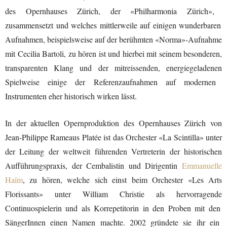
des Opernhaus
es
Zürich, der
«
Philharmonia Zürich
»
,
zusammensetzt
und welches mittlerweile auf einigen wunderbaren
Aufnahmen,
beispielsweise
auf der berühmten «Norma»-Aufnahme
mit
Cecilia Bartoli
,
zu hören ist
und hierbei mit seinem besonderen,
transparenten Klang und der
mitreissenden
, energiegeladenen
Spielweise
einige der Referenzaufnahmen au
f
modernen
Instrumenten eher
historisch wirken lässt.
In der aktuellen Opernproduktion des Opernhaus
es
Zürich von
Jean-Philippe Rameau
s Platée
ist
das Orchester «La Scintilla» unter
der Leitung der w
eltweit führende
n
Vertreterin der historischen
Aufführung
sp
raxis,
der
Cembalistin und Dirigentin
Emmanuelle
Haïm
,
zu hören
, welche
sich
einst
bei
m Orchester
«
Les Arts
Florissants
» unter William Christie als hervorragende
Continuospielerin
und als
Korrepetitorin
in den Proben mit de
n
Sänger
Innen
einen Namen machte
.
2002
gründete sie
ihr
ein