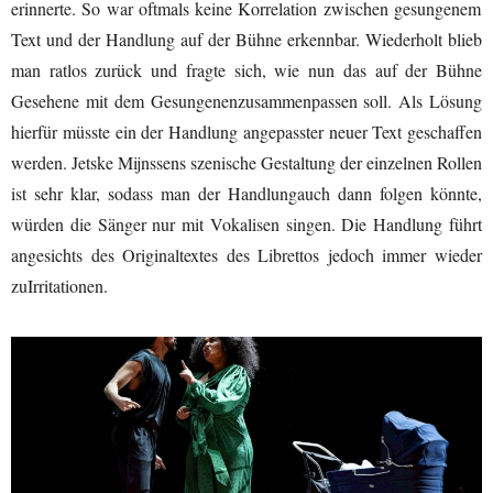
erinnerte.
So war oftmals keine Korrelation zwischen gesungenem
Text und der
Handlung auf
der Bühne
erkennbar. Wiederholt blieb
man ratlos zurück und fragte sich,
wie
nun
das auf der Bühne
Gesehene
mit dem
Gesungenen
zusammenpassen
soll
.
Als
Lösung
hierfür
müsste
ein
der Handlung angepasster neuer Text
geschaffen
werde
n
.
Jetske Mijnssen
s
szenische Gestaltung der einzelnen Rollen
ist
sehr klar,
sodass
man der Handlung
auch dann
folgen könn
te
,
würden
die Sänger nur mit Vokalisen
singen
.
Die
Handlung
führt
angesichts des Originaltextes
des Librettos
jedoch
immer wieder
zu
Irritationen
.