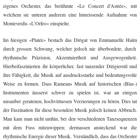
eigenes Orchester, das berühmte «L
e Concert d’Astrée
»
,
mit
welchem sie unteren anderem eine hinreissende Aufnahme von
Monteverdis «L’Orfeo» einspielte.
Im hiesigen «Platée» bestach d
as Dirigat von
Emmanuelle Haïm
durch grossen Schwung,
welcher
jedoch nie überbordete,
durch
rhythmische Präzision
, Akzentuiertheit
und Ausgewogenheit.
Hierbei
faszinierten
ihr
körperlicher
,
fast tanzender Dirigierstil und
ihre
Fähigkeit, die Musik auf ausdrucksstarke und bedeutungsvolle
Weise zu
formen
.
Dass Rameaus Musik auf historischen
(Blas-)
Instrumenten äusserst schwer zu spielen ist, war an einigen
unsauber geratenen
, hochvirtuosen Verzierungen
zu hören
. Dies
tat
der
Faszination für diese besondere Musik
jedoch
kein
en
Abbruch
.
Man kam man nicht umhin
, bei den verschiedenen Tanz
s
equenzen
mit dem Fuss mitzuwippen
;
dermassen
ansteckend war
die
rhythmische Energie dieser Musik.
Verständlich, dass das
Orchester