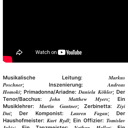
Markus
Musikalische Leitung:
Poschner
Andreas
;
Inszenierung:
Homoki
Daniela Köhler
; Primadonna/Ariadne:
; Der
John Matthew Myers
Tenor/Bacchus:
; Ein
Martin Gantner
Ziyi
Musiklehrer:
; Zerbinetta:
Dai
Lauren Fagan
; Der Komponist:
; Der
Kurt Rydl
Tomislav
Haushofmeister:
; Ein Offizier:
Jukic
Nathan Haller
; Ein Tanzmeister:
; Ein