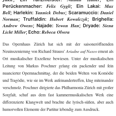
Felix Gygli
Max
Perückenmacher:
; Ein Lakai:
Bell
Yannick Debus
Daniel
; Harlekin:
; Scaramuccio:
Norman
Hubert Kowalczyk
; Truffaldin:
; Brighella:
Andrew Owens
Yewon Han
Siena
; Najade:
; Dryade:
Licht Miller
Rebeca Olvera
; Echo:
Das Opernhaus Zürich hat sich mit der saisoneröffnenden
Neuinszenierung von Richard Strauss’
Ariadne auf Naxos
erneut als
Ort musikalischer Exzellenz bewiesen. Unter der musikalischen
Leitung von Markus Poschner gelang ein packender und fein
nuancierter Opernnachmittag, der die beiden Welten von Komödie
und Tragödie, wie sie im Werk aufeinandertreffen, klug miteinander
verschmolz. Poschner dirigierte das Philharmonia Zürich mit großer
Sorgfalt, schuf aus dem fast kammermusikalischen Werk eine
differenzierte Klangwelt und brachte die lyrisch-süßen, aber auch
humorvollen Elemente der Partitur lebendig zum Ausdruck.