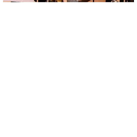
Les Enfants terribles. Opéra de Lille. 2026. Photo Opéra de Lille.
Les Enfants terribles
Een oogverblindende en verrassende productie.
Regisseur Matthias Piro en decor- en kostuumontwerpster Lisa
Moro hebben een uiterst effectief toneelconcept bedacht. Op een
draaiend podium verschijnen de kamers van het huis de een na de
ander, maar let op: ze zijn bijna altijd anders! Het is