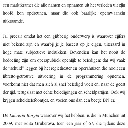
een marktkramer die alle namen en opnamen uit het verleden uit zijn
hoofd kon opdreunen, maar die ook baarlijke operawaanzin
uitkraamde.
Ja, precair omdat het een glibberig onderwerp is waarover cijfers
niet bekend zijn en waarbij je je baseert op je eigen, uiteraard in
hoge mate subjectieve indrukken. Bovendien kan het nooit de
bedoeling zijn om operapubliek openlijk te beledigen; dat wij vaak
de “schuld” leggen bij het regietheater en operahuizen die nooit een
libretto-getrouwe uitvoering in de programmering opnemen,
voorkomt niet dat men zich al snel beledigd voelt en, naar de geest
der tijd, terugslaat met échte beledigingen en scheldpartijen. Ook wij
krijgen scheldtelefoontjes, en voelen ons dan een beetje BN’er.
De
Lucrezia Borgia
waarover wij het hebben, is die in München uit
2009, met Edita Gruberová, toen een jaar of 67, die tijdens deze