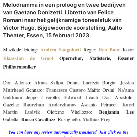
Melodramma in een proloog en twee bedrijven
van Gaetano Donizetti. Libretto van Felice
Romani naar het gelijknamige toneelstuk van
Victor Hugo. Bijgewoonde voorstelling, Aalto
Theater, Essen, 15 februari 2023.
Andrea Sanguineti
Ben Baur
Muzikale leiding:
Regie:
Koor:
Klaas-Jan de Groot
Opernchor
,
Statisterie
,
Essener
Philharmoniker
Almas Svilpa
Jessica
Don Alfonso:
Donna Lucrezia Borgia:
Muirhead
Francesco Castoro
Na’ama
Gennaro:
Maffio Orsini:
Goldman
Edward Leach
Jeppo Liverotto:
Don Apostolo
Baurzhan Anderzhanov
Karel
Gazella:
Ascanio Petrucci:
Martin Ludvik
Benjamin Lee
Oloferno Vitellozzo:
Rocco Cavalluzz
Mathias Frey
Gubetta:
i
Rustighello:
You can have any review automatically translated. Just click on the