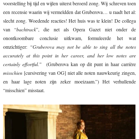
voorstelling bij tijd en wijlen uiterst beroerd zong. Wij schreven toen
een recensie waarin wij vermeldden dat Gruberova… u raadt het al:
slecht zong. Woedende reacties! Het huis was te klein! De collega
van “
bachtrack
”, die net als Opera Gazet niet onder de
onontkoombare conclusie uitkwam, formuleerde het wat
omzichtiger:
“Gruberova may not be able to sing all the notes
accurately at this point in her career, and her low notes are
certainly effortful.”
(Gruberova kan op dit punt in haar carrière
misschien
[cursivering van OG] niet alle noten nauwkeurig zingen,
en haar lage noten zijn zeker moeizaam.”) Het verhullende
“misschien” misstaat.