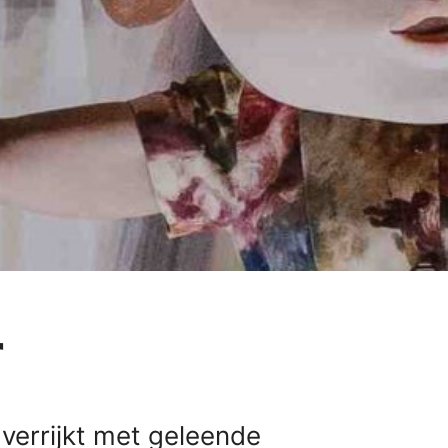
r
errijkt met geleende