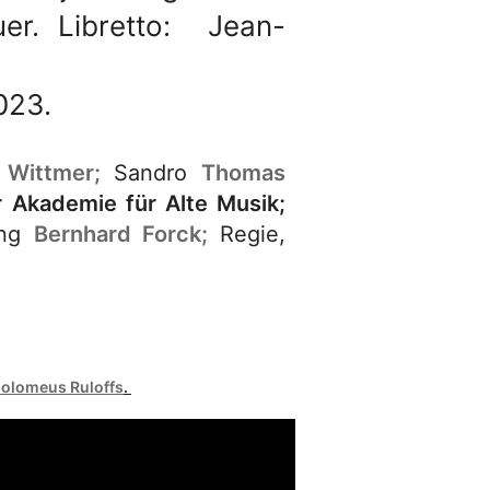
er. Libretto: Jean-
023.
l
Wittmer;
Sandro
Thomas
r
Akademie für Alte Musik;
ung
Bernhard Forck;
Regie,
holomeus Ruloffs
.