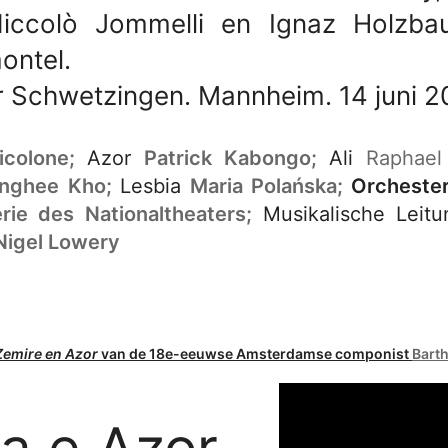
iccolò Jommelli en Ignaz Holzbau
ontel.
r Schwetzingen. Mannheim. 14 juni 2
icolone;
Azor
Patrick Kabongo;
Ali
Raphae
nghee Kho;
Lesbia
Maria Polańska;
Orcheste
erie des Nationaltheaters;
Musikalische Leit
Nigel Lowery
Zemire en Azor
van de 18e-eeuwse Amsterdamse componist
Bart