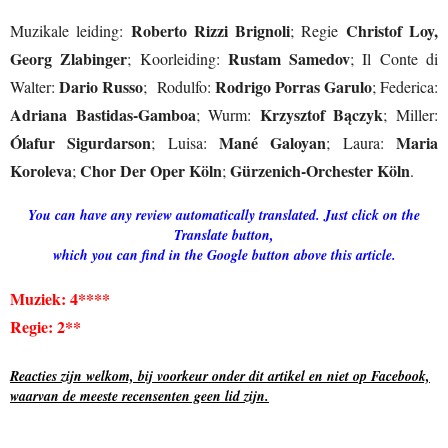
Roberto Rizzi Brignoli
Christof Loy,
Muzikale leiding:
; Regie
Georg Zlabinger
Rustam Samedov
; Koorleiding:
; Il Conte di
Dario Russo
Rodrigo Porras Garulo
Walter:
; Rodulfo:
; Federica:
Adriana Bastidas-Gamboa
Krzysztof Bączyk
; Wurm:
; Miller:
Ólafur Sigurdarson
Mané Galoyan
Maria
; Luisa:
; Laura:
Koroleva
Chor Der Oper Köln
Gürzenich-Orchester Köln
;
;
.
You can have any review automatically translated. Just click on the
Translate button,
which you can find in the Google button above this article.
Muziek: 4****
Regie: 2**
Reacties zijn welkom, bij voorkeur onder dit artikel en niet op Facebook,
waarvan de meeste recensenten geen lid zijn.