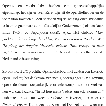
Opera’s en voetbalclubs hebben een gemeenschappelijke
eigenschap: het zijn er veel. En er zijn bij de operaliefhebber en de
voetbalfan favorieten. Zelf vertonen wij de neiging onze sympathie
te laten uitgaan naar de hoofdstedelijke Godenzonen (seizoenskaart
sinds 1965), de Superjoden (foei!), Ajax. Het clublied
“Een
juichtoon da’vre langs de velden, Voor ons dierbaar Rood en Wit!
De ploeg der dapp’re Meersche helden! Onze vreugd en trots
bezit!”
is een kernwaarde in het Nederlandse voetbal en de
Nederlandse beschaving.
Zo ook heeft d’Oprechthe Operaliefhebber niet zelden een favoriete
opera. Echter, het denkraam van menig operaganger is via gewillig
openende deuren toegankelijk voor vele componisten en veel van
hun werken. Jazeker, “In het huis mijns Vaders zijn vele woningen.”
(Johannes 14:2). Dan weer is
Salome
uw favoriet, dan weer
Le
Nozze di Figaro
. Dan dweept u weer met Donizetti, dan weer met