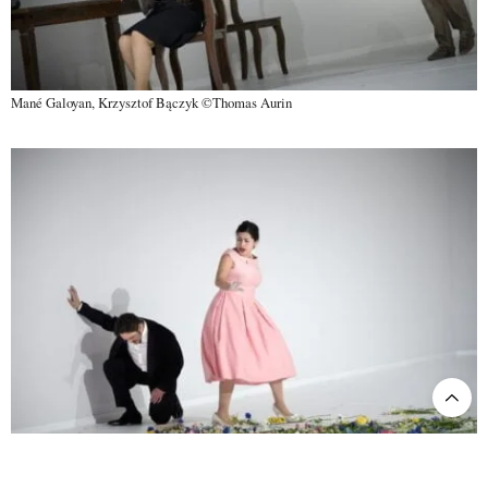
Mané Galoyan, Krzysztof Bączyk ©Thomas Aurin
Rodrigo Porras Garulo, Adriana Bastidas-Gamboa ©Thomas Aurin