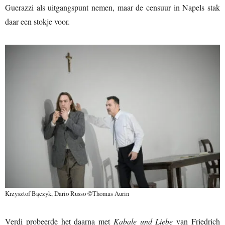
Guerazzi als uitgangspunt nemen, maar de censuur in Napels stak
daar een stokje voor.
Krzysztof Bączyk, Dario Russo ©Thomas Aurin
Verdi probeerde het daarna met
Kabale und Liebe
van Friedrich