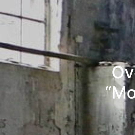
Ov
“Mo