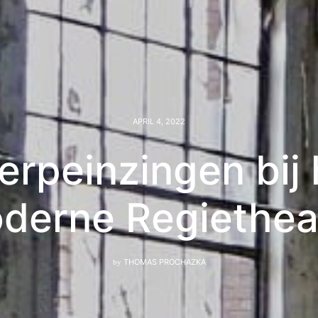
APRIL 4, 2022
erpeinzingen bij 
derne Regiethea
by
THOMAS PROCHAZKA