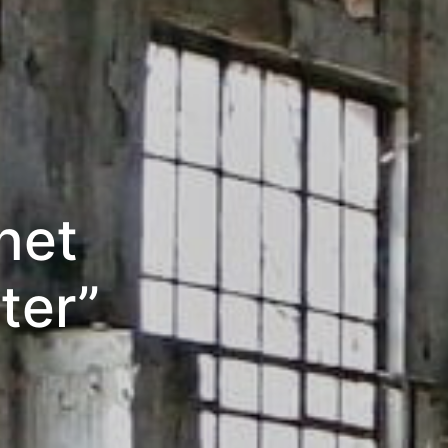
het
ter”