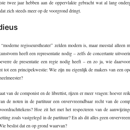
tste twee jaar hebben aan de oppervlakte gebracht wat al lang onde
dat zich steeds meer op de voorgrond dringt.
dieus
t “moderne regisseurstheater” zelden modern is, maar meestal alleen m
nstvorm heeft een representatie nodig – zelfs de concertante uitvoeri
verre de presentatie een regie nodig heeft – en zo ja, wie daarvoor 
 tot een principekwestie: Wie zijn nu eigenlijk de makers van een oper
neelmeester?
at van de componist en de librettist, rijzen er meer vragen: hoever rei
van de noten in de partituur een onvervreemdbaar recht van de compo
voordrachttekens? Hoe zit het met het respecteren van de aanwijzinge
etting zoals vastgelegd in de partituur? En als dit alles geen onvervreem
 Wie beslist dat en op grond waarvan?