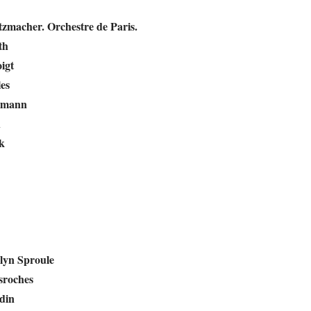
zmacher. Orchestre de Paris.
th
igt
es
lmann
h
k
lyn Sproule
sroches
din