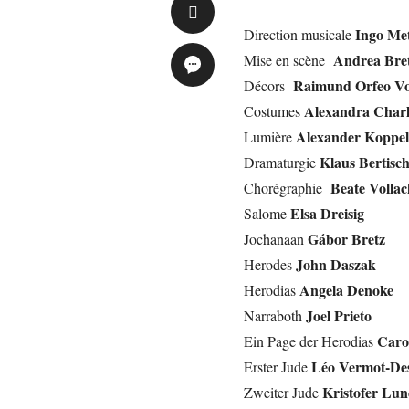
Ingo Met
Direction musicale
Andrea Bre
Mise en scène
Raimund Orfeo Vo
Décors
Alexandra Charl
Costumes
Alexander Koppe
Lumière
Klaus Bertisc
Dramaturgie
Beate Vollac
Chorégraphie
Elsa Dreisig
Salome
Gábor Bretz
Jochanaan
John Daszak
Herodes
Angela Denoke
Herodias
Joel Prieto
Narraboth
Caro
Ein Page der Herodias
Léo Vermot-De
Erster Jude
Kristofer Lun
Zweiter Jude