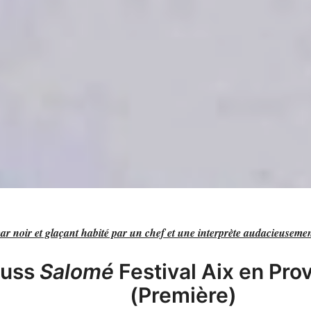
r noir et glaçant habité par un chef et une interprète audacieuseme
auss
Salomé
Festival Aix en Pr
(Première)