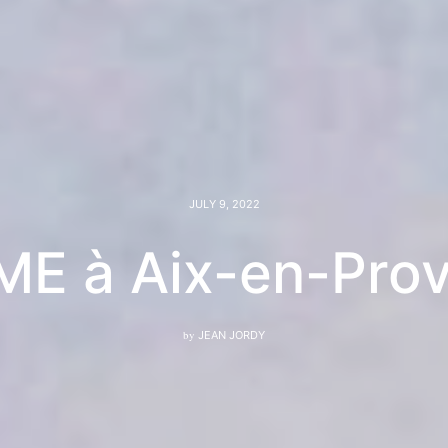
JULY 9, 2022
E à Aix-en-Pr
by
JEAN JORDY