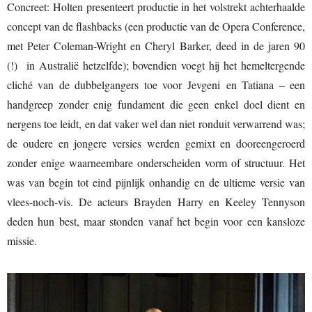
Concreet: Holten presenteert productie in het volstrekt achterhaalde
concept van de flashbacks (een productie van de Opera Conference,
met Peter Coleman-Wright en Cheryl Barker, deed in de jaren 90
(!) in Australië hetzelfde); bovendien voegt hij het hemeltergende
cliché van de dubbelgangers toe voor Jevgeni en Tatiana – een
handgreep zonder enig fundament die geen enkel doel dient en
nergens toe leidt, en dat vaker wel dan niet ronduit verwarrend was;
de oudere en jongere versies werden gemixt en dooreengeroerd
zonder enige waarneembare onderscheiden vorm of structuur. Het
was van begin tot eind pijnlijk onhandig en de ultieme versie van
vlees-noch-vis. De acteurs Brayden Harry en Keeley Tennyson
deden hun best, maar stonden vanaf het begin voor een kansloze
missie.