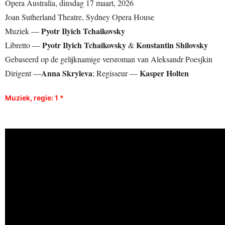
Opera Australia, dinsdag 17 maart, 2026
Joan Sutherland Theatre, Sydney Opera House
Pyotr Ilyich Tchaikovsky
Muziek —
Pyotr Ilyich Tchaikovsky
Konstantin Shilovsky
Libretto —
&
Gebaseerd op de gelijknamige versroman van Aleksandr Poesjkin
Anna Skryleva
Kasper Holten
Dirigent —
; Regisseur —
Muziek, regie
: 1
*