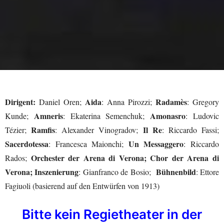
Dirigent:
Aida
Radamès
Daniel Oren;
: Anna Pirozzi;
: Gregory
Amneris
Amonasro
Kunde;
: Ekaterina Semenchuk;
: Ludovic
Ramfis
Il Re
Tézier;
: Alexander Vinogradov;
: Riccardo Fassi;
Sacerdotessa
Un Messaggero
: Francesca Maionchi;
: Riccardo
Orchester der Arena di Verona;
Chor der Arena di
Rados;
Verona;
Inszenierung
Bühnenbild
: Gianfranco de Bosio;
: Ettore
Fagiuoli (basierend auf den Entwürfen von 1913)
Bitte kein Regietheater in der