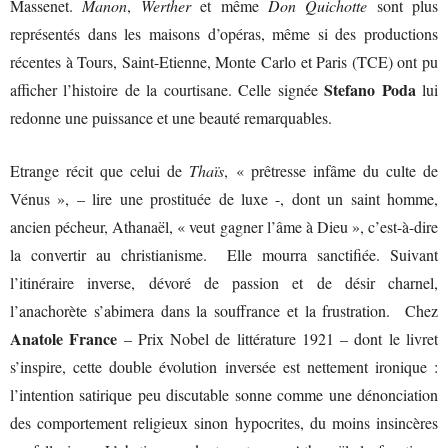
Massenet.
Manon
,
Werther
et même
Don Quichotte
sont plus
représentés dans les maisons d’opéras, même si des productions
récentes à Tours, Saint-Etienne, Monte Carlo et Paris (TCE) ont pu
Stefano Poda
afficher l’histoire de la courtisane. Celle signée
lui
redonne une puissance et une beauté remarquables.
Etrange récit que celui de
Thaïs
, « prêtresse infâme du culte de
Vénus », – lire une prostituée de luxe -, dont un saint homme,
ancien pécheur, Athanaël, « veut gagner l’âme à Dieu », c’est-à-dire
la convertir au christianisme. Elle mourra sanctifiée. Suivant
l’itinéraire inverse, dévoré de passion et de désir charnel,
l’anachorète s’abimera dans la souffrance et la frustration. Chez
Anatole France
– Prix Nobel de littérature 1921 – dont le livret
s’inspire, cette double évolution inversée est nettement ironique :
l’intention satirique peu discutable sonne comme une dénonciation
des comportement religieux sinon hypocrites, du moins insincères