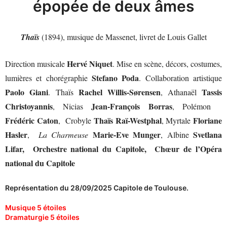
épopée de deux âmes
Thaïs
(1894), musique de Massenet, livret de Louis Gallet
Hervé Niquet
Direction musicale
. Mise en scène, décors, costumes,
Stefano Poda
lumières et chorégraphie
. Collaboration artistique
Paolo Giani
Rachel Willis-Sørensen
Tassis
. Thaïs
, Athanaël
Christoyannis
Jean-François Borras
, Nicias
, Polémon
Frédéric Caton
Thaïs Raï-Westphal
Floriane
, Crobyle
, Myrtale
Hasler
Marie-Eve Munger
Svetlana
,
La Charmeuse
, Albine
Lifar,
Orchestre national du Capitole, Chœur de l’Opéra
national du Capitole
Représentation du 28/09/2025 Capitole de Toulouse.
Musique 5 étoiles
Dramaturgie 5 étoiles