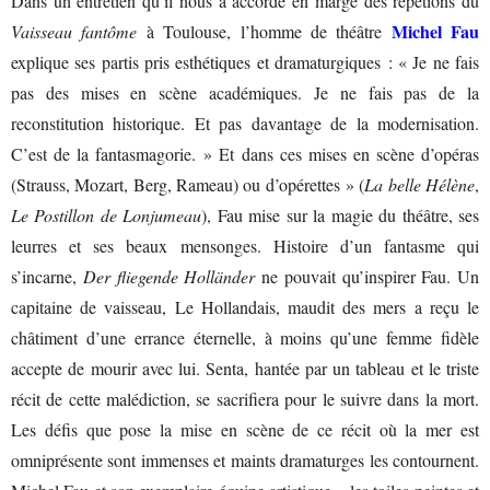
Dans un entretien qu’il nous a accordé en marge des répétions du
Michel Fau
Vaisseau fantôme
à Toulouse, l’homme de théâtre
explique ses partis pris esthétiques et dramaturgiques : « Je ne fais
pas des mises en scène académiques. Je ne fais pas de la
reconstitution historique. Et pas davantage de la modernisation.
C’est de la fantasmagorie. » Et dans ces mises en scène d’opéras
(Strauss, Mozart, Berg, Rameau) ou d’opérettes » (
La belle Hélène
,
Le Postillon de Lonjumeau
), Fau mise sur la magie du théâtre, ses
leurres et ses beaux mensonges. Histoire d’un fantasme qui
s’incarne,
Der fliegende Holländer
ne pouvait qu’inspirer Fau. Un
capitaine de vaisseau, Le Hollandais, maudit des mers a reçu le
châtiment d’une errance éternelle, à moins qu’une femme fidèle
accepte de mourir avec lui. Senta, hantée par un tableau et le triste
récit de cette malédiction, se sacrifiera pour le suivre dans la mort.
Les défis que pose la mise en scène de ce récit où la mer est
omniprésente sont immenses et maints dramaturges les contournent.