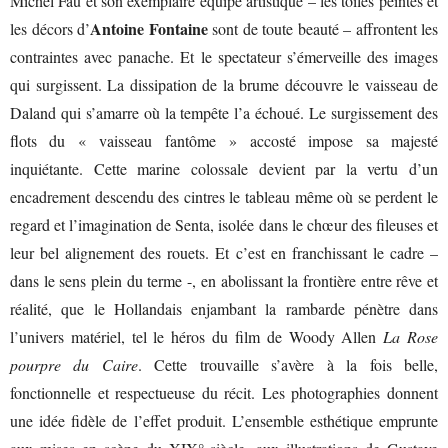
Michel Fau et son exemplaire équipe artistique – les toiles peintes et
Antoine Fontaine
les décors d’
sont de toute beauté – affrontent les
contraintes avec panache. Et le spectateur s’émerveille des images
qui surgissent. La dissipation de la brume découvre le vaisseau de
Daland qui s’amarre où la tempête l’a échoué. Le surgissement des
flots du « vaisseau fantôme » accosté impose sa majesté
inquiétante. Cette marine colossale devient par la vertu d’un
encadrement descendu des cintres le tableau même où se perdent le
regard et l’imagination de Senta, isolée dans le chœur des fileuses et
leur bel alignement des rouets. Et c’est en franchissant le cadre –
dans le sens plein du terme -, en abolissant la frontière entre rêve et
réalité, que le Hollandais enjambant la rambarde pénètre dans
l’univers matériel, tel le héros du film de Woody Allen
La Rose
pourpre du Caire
. Cette trouvaille s’avère à la fois belle,
fonctionnelle et respectueuse du récit. Les photographies donnent
une idée fidèle de l’effet produit. L’ensemble esthétique emprunte