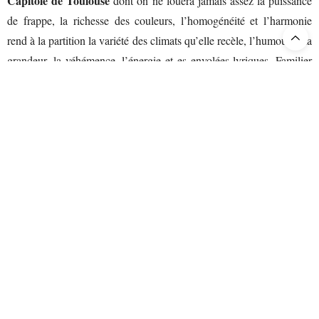
Capitole de Toulouse
dont on ne louera jamais assez la puissance
de frappe, la richesse des couleurs, l’homogénéité et l’harmonie
rend à la partition la variété des climats qu’elle recèle, l’humour et la
grandeur, la véhémence, l’énergie et es envolées lyriques. Familier
Frank Beermann
de la fosse, pétri de musique germanique,
à la
baguette est le capitaine à la barre de ce splendide vaisseau. Les
chœurs
maison fascinent par leur engagement, leur autorité, la
netteté de leur prestation. Aux saluts toutes les forces du Capitole
(musiciens et choristes) sont justement acclamées, non par
chauvinisme étroit, mais par reconnaissance de leur constante
qualité musicale, ici magnifiée. Autre grand triomphateur,
Aleksei Isaev.
l’imposant Hollandais du baryton russe
Fièrement
drapé dans le beau costume d’un aventurier dessiné par le styliste
Christian Lacroix
, héros romantique tourmenté, non détruit par la
malédiction, mais comme anobli et grandi par elle, le chanteur
impose une voix généreuse, tonique, puissante. La Senta de la