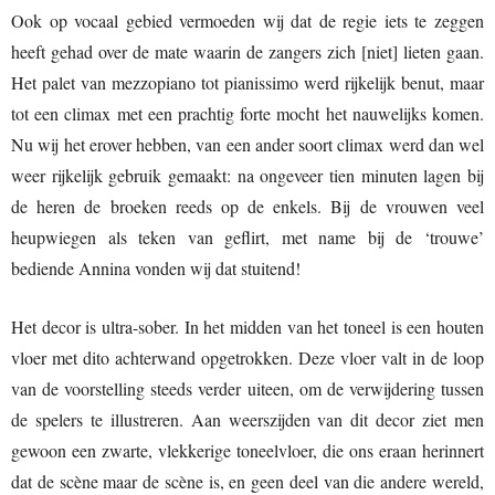
Ook op vocaal gebied vermoeden wij dat de regie iets te zeggen
heeft gehad over de mate waarin de zangers zich [niet] lieten gaan.
Het palet van mezzopiano tot pianissimo werd rijkelijk benut, maar
tot een climax met een prachtig forte mocht het nauwelijks komen.
Nu wij het erover hebben, van een ander soort climax werd dan wel
weer rijkelijk gebruik gemaakt: na ongeveer tien minuten lagen bij
de heren de broeken reeds op de enkels. Bij de vrouwen veel
heupwiegen als teken van geflirt, met name bij de ‘trouwe’
bediende Annina vonden wij dat stuitend!
Het decor is ultra-sober. In het midden van het toneel is een houten
vloer met dito achterwand opgetrokken. Deze vloer valt in de loop
van de voorstelling steeds verder uiteen, om de verwijdering tussen
de spelers te illustreren. Aan weerszijden van dit decor ziet men
gewoon een zwarte, vlekkerige toneelvloer, die ons eraan herinnert
dat de scène maar de scène is, en geen deel van die andere wereld,