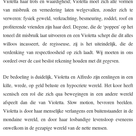
Violetta haar trots en waardigheid; Violetta moet zich alle vormen
van misbruik en vernedering laten welgevallen, zonder zich te
verweren: fysiek geweld, verkrachting, besmeuring, roddel, roof en
profiterende vrienden zijn haar deel. Degene, die de ‘poppen’ op het
toneel dit misbruik laat uitvoeren en een Violetta schept die dit alles
willoos incasseert, de regisseuse, zij is het uiteindelijk, die de
verdenking van respectloosheid op zich laadt. Wij moeten in ons
oordeel over de cast beslist rekening houden met dit gegeven.
De bedoeling is duidelijk, Violetta en Alfredo zijn eenlingen in een
kille, wrede, op geld beluste en hypocriete wereld. Het koor heeft
scenisch een rol die zich qua bewegingen in een andere wereld
afspeelt dan die van Violetta. Slow motion, bevroren beelden.
Violetta is door haar menselijke verlangens een buitenstaander in de
mondaine wereld, en door haar losbandige levensloop eveneens
onwelkom in de gezapige wereld van de nette mensen.