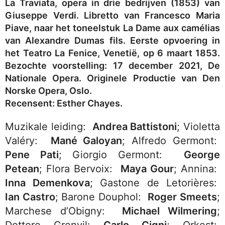
La Traviata, opera in drie bedrijven (1853) van
Giuseppe Verdi. Libretto van Francesco Maria
Piave, naar het toneelstuk La Dame aux camélias
van Alexandre Dumas fils. Eerste opvoering in
het Teatro La Fenice, Venetië, op 6 maart 1853.
Bezochte voorstelling: 17 december 2021, De
Nationale Opera. Originele Productie van Den
Norske Opera, Oslo.
Recensent: Esther Chayes.
Muzikale leiding:
Andrea Battistoni
; Violetta
Valéry:
Mané Galoyan
; Alfredo Germont:
Pene Pati
; Giorgio Germont:
George
Petean
; Flora Bervoix:
Maya Gour
; Annina:
Inna Demenkova
; Gastone de Letorières:
Ian Castro
; Barone Douphol:
Roger Smeets
;
Marchese d’Obigny:
Michael Wilmering
;
Dottore Grenvil:
Carlo Cigni
; Orkest: