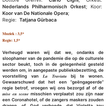
Nederlands Philharmonisch Orkest
; Koor:
Koor van De Nationale Opera
;
Regie:
Tatjana Gürbaca
Muziek : 3,5*
Regie: 1,5*
Verheugd waren wij dat we, ondanks de
sloophamer van de pandemie die op de culturele
sector beukt, toch in de gelegenheid gesteld
werden om, in aangepaste publieksbezetting, de
La Traviata
voorstelling van
bij te wonen.
Gewaarschuwd dat het een “geëngageerde”
regie betrof, vroegen wij ons bezorgd af of de
mise en scene
misschien verplaatst zou zijn naar
een Coronahotel, of de zangers maskers zouden
dragen, of, God verhoede, dat Violetta zou