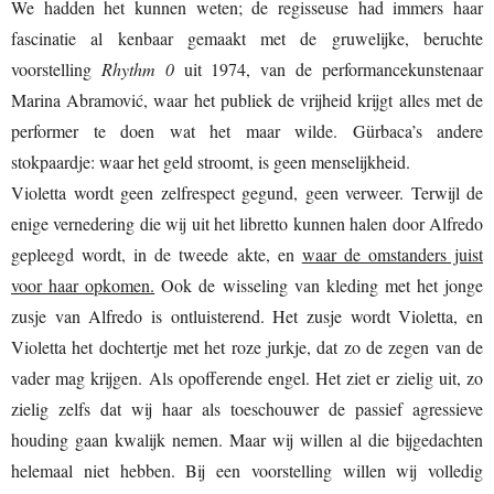
We hadden het kunnen weten; de regisseuse had immers haar
fascinatie al kenbaar gemaakt met de gruwelijke, beruchte
voorstelling
Rhythm 0
uit 1974, van de performancekunstenaar
Marina Abramović, waar het publiek de vrijheid krijgt alles met de
performer te doen wat het maar wilde. Gürbaca’s andere
stokpaardje: waar het geld stroomt, is geen menselijkheid.
Violetta wordt geen zelfrespect gegund, geen verweer. Terwijl de
enige vernedering die wij uit het libretto kunnen halen door Alfredo
gepleegd wordt, in de tweede akte, en
waar de omstanders juist
voor haar opkomen.
Ook de wisseling van kleding met het jonge
zusje van Alfredo is ontluisterend. Het zusje wordt Violetta, en
Violetta het dochtertje met het roze jurkje, dat zo de zegen van de
vader mag krijgen. Als opofferende engel. Het ziet er zielig uit, zo
zielig zelfs dat wij haar als toeschouwer de passief agressieve
houding gaan kwalijk nemen. Maar wij willen al die bijgedachten
helemaal niet hebben. Bij een voorstelling willen wij volledig