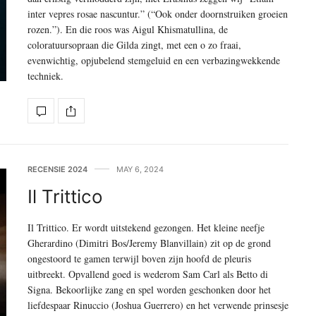
inter vepres rosae nascuntur.” (“Ook onder doornstruiken groeien
rozen.”). En die roos was Aigul Khismatullina, de
coloratuursopraan die Gilda zingt, met een o zo fraai,
evenwichtig, opjubelend stemgeluid en een verbazingwekkende
techniek.
RECENSIE 2024
MAY 6, 2024
Il Trittico
Il Trittico. Er wordt uitstekend gezongen. Het kleine neefje
Gherardino (Dimitri Bos/Jeremy Blanvillain) zit op de grond
ongestoord te gamen terwijl boven zijn hoofd de pleuris
uitbreekt. Opvallend goed is wederom Sam Carl als Betto di
Signa. Bekoorlijke zang en spel worden geschonken door het
liefdespaar Rinuccio (Joshua Guerrero) en het verwende prinsesje