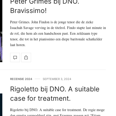
Peter Grimes bij DNO.
Bravissimo!
Peter Grimes. John Findon is de jonge tenor die de zieke
Issachah Savage verving in de titelrol. Findo stapte last minute in
de rol, die hem als een handschoen past. Een zeldzaam type
tenor, die tot in het pianissimo een diepe baritonale schatkelder
laat horen.
RECENSIE 2024
SEPTEMBER 3, 2024
Rigoletto bij DNO. A suitable
case for treatment.
Rigoletto bij DNO. A suitable case for treatment. De regie moge
dan ernstig vermodderd zijn, met Erasmus zeggen wij “Etiam